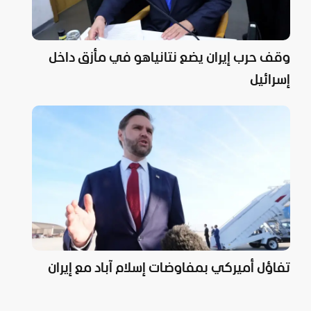
وقف حرب إيران يضع نتانياهو في مأزق داخل
إسرائيل
تفاؤل أميركي بمفاوضات إسلام آباد مع إيران