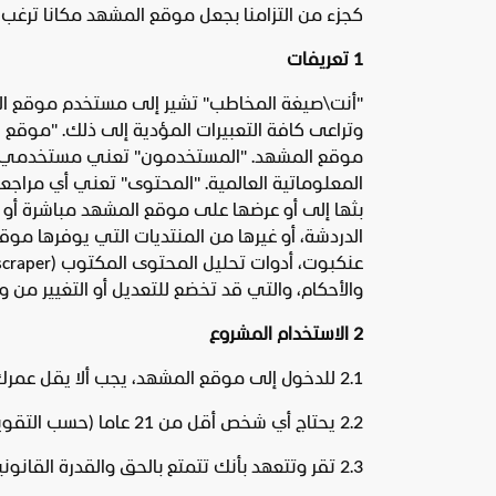
كجزء من التزامنا بجعل موقع المشهد مكانا ترغب ف
1 تعريفات
"أنت\صيغة المخاطب" تشير إلى مستخدم موقع المش
وتراعى كافة التعبيرات المؤدية إلى ذلك. "موقع 
موقع المشهد. "المستخدمون" تعني مستخدمي موق
المعلوماتية العالمية. "المحتوى" تعني أي مراجع
بثها إلى أو عرضها على موقع المشهد مباشرة أو من
الدردشة، أو غيرها من المنتديات التي يوفرها مو
والأحكام، والتي قد تخضع للتعديل أو التغيير من و
2 الاستخدام المشروع
2.1 للدخول إلى موقع المشهد، يجب ألا يقل عمرك عن 21 عاما (حسب التقويم الميلادي) وأن تكون ذا أهلية قانونية كاملة.
2.2 يحتاج أي شخص أقل من 21 عاما (حسب التقويم الميلادي) يقوم باستخدام موقع المشهد إلى الحصول على موافقة والديه أو المسؤول عنه قانوناً للقيام بذلك.
2.3 تقر وتتعهد بأنك تتمتع بالحق والقدرة القانونية على استخدام موقع المشهد حسب ما هو منصوص عليه في هذه الشروط والأحكام.