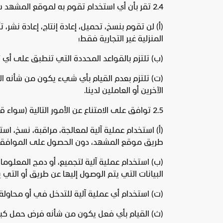
2.4 تقر بأن أي استخدام تقوم به لموقع المشهد سيكون حسب ما هو منصوص عليه في الشروط التالية:
(أ‌) لن تقوم بنسخ، تحميل، إعادة إنتاج، إعادة نش
المنزلية غير التجارية فقط؛
(ب‌) تلتزم بالقواعد المحددة التي تنطبق على أي
(ت‌) تلتزم بعدم القيام بأي شيء يكون من شأنه 
الآخرين أو العاملين لدينا.
2.5 توافق على الامتناع عن الأمور التالية (سواء قمت أنت بها شخصيا أو من خلال طرف ثالث):
(أ‌) استخدام عملية آلية لمعالجة، مراقبة، نسخ، 
طريق موقع المشهد، دون الحصول على الموافقة 
(ب‌) استخدام عملية آلية لتجميع، أو دمج المعلوما
البيانات التي يتم الوصول إليها عن طريق أو الت
(ت‌) استخدام أي عملية آلية للتدخل في أو محاو
(ث‌) القيام بأي فعل يكون من شأنه فرض حمل كبير