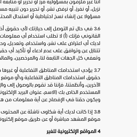
أننا غير ملزمون بمسؤولية فرز أو تحرير أو متابعة
نزيل، أو نفرز، أو نرفض نشر، أو تحرير دون تنب
مسؤولا عن إنشاء نسخ احتياطية أو استبدال الم
3.6 في حال تم التوصل إلى حيازتك لأي حقوق أ
القانوني فإنك (أ) لا تطلب استخدام أي معلومات 
لديك أي اعتراض على نشر، واستخدام، وتعديل، وحذف،
تتنازل عن وتوافق على عدم ادعاء أو تأكيد أي حقو
وتعفي كل الجهات التابعة لنا، والمرخصين، والمالك
3.7 يؤدي استخدامك المناطق التفاعلية أو غيره
حقوق استخدامك المناطق التفاعلية و\أو موقع ال
الآخرين، وأنظمتنا، فإننا قد نقوم بالوصول إلى و
المستخدم الخاص بك (الاسم، عنوان البريد الإلكترو
ويكون حقنا في الإفصاح عن أية معلومات من هذا 
3.8 إذا كانت لديك أية شكاوى ناشئة عن المحتوى
موقع المشهد مباشرة أو عن طريق موقع إلكترون
4 المواقع الإلكترونية للغير