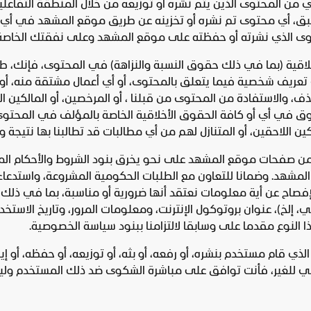
 أي من المحتوى الذين يتم نشره أو توزيعه من خلال المنطقة التفاعلي
يه مسبق، أي محتوى تم نشره أو تخزينه عن طريق موقع المشهد في 
حتوى الذي نشرته أو حفظته على موقع المشهد وعلى نفقتك الخاصة
خلاقية (بما في ذلك حقوق النسبة والنزاهة) في المحتوى، فإنك، طب
تعريف شخصية فيما يتعلق بالمحتوى، أو أي أعمال مشتقة منه، أو ت
 والاستفادة من المحتوى من قبلنا ، أو المرخصين، أو المالكين اللاح
ق في أي أو كافة الحقوق الأخلاقية الخاصة بالمؤلف في المحتوى أو 
ين اللاحقين، أو المتنازل لهم من أي مطالبات قد تطالبنا بها نتيجة
ا من صفحات موقع المشهد على نحو يخرق بنود الشروط والأحكام المبي
مشهد. وضمانا للتعاون مع الطلبات الحكومية المشروعة، واستدعاء
الإفصاح عن أية معلومات نعتقد أنها ضرورية أو مناسبة، بما في ذلك
ني، إلخ)، عنوان بروتوكول الإنترنت، ومعلومات المرور، وتاريخ الاس
النوع مقدما على وسابقا لالتزامنا ببنود سياسة الخصوصية.
 الذي قام مستخدم بنشره، أو رفعه، أو بثه، أو توزيعه، أو حفظه، أو
ي للغير، فأنت توافق على مباشرة الشكوى ضد ذلك المستخدم ولي