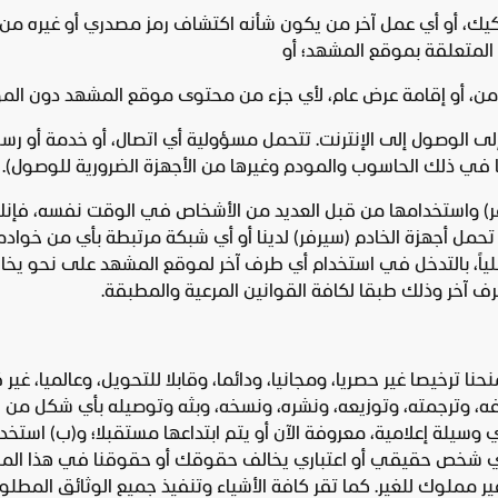
ك، أو أي عمل آخر من يكون شأنه اكتشاف رمز مصدري أو غيره من ال
 المتعلقة بموقع المشهد؛ أو
مال من، أو إقامة عرض عام، لأي جزء من محتوى موقع المشهد دون الم
لى الوصول إلى الإنترنت. تتحمل مسؤولية أي اتصال، أو خدمة أو رس
بما في ذلك الحاسوب والمودم وغيرها من الأجهزة الضرورية للوصول).
سيرفر) واستخدامها من قبل العديد من الأشخاص في الوقت نفسه، فإ
 تحمل أجهزة الخادم (سيرفر) لدينا أو أي شبكة مرتبطة بأي من خواد
ياً، بالتدخل في استخدام أي طرف آخر لموقع المشهد على نحو يخال
 آخر وذلك طبقا لكافة القوانين المرعية والمطبقة.
 ترخيصا غير حصريا، ومجانيا، ودائما، وقابلا للتحويل، وعالميا، غير
ييفه، وترجمته، وتوزيعه، ونشره، ونسخه، وبثه وتوصيله بأي شكل من 
سيلة إعلامية، معروفة الآن أو يتم ابتداعها مستقبلا؛ و(ب) استخدا
 لأي شخص حقيقي أو اعتباري يخالف حقوقك أو حقوقنا في هذا الم
ملوك للغير. كما تقر كافة الأشياء وتنفيذ جميع الوثائق المطلوبة