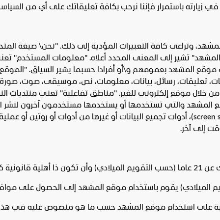
ي زيارته باستمرار فإننا نرحب بكافة تعليقاتك على أي من السياسات 
هد، وتراعى كافة التعبيرات المؤدية إلى ذلك. "نحن\ صيغة المتحد
المشهد" تشير إلى المعنى المحدد أعلاه. "معلومات المستخدم" تعن
ع المشهد بعمومهم و\أو أفرادا حسبما يشير السياق. "الموقع 
ات، تعليقات، رسائل، بيانات، معلومات، نص، موسيقى، صوت، صورة، ر
 خلال موقع إلكتروني للغير. "مناطق تفاعلية" تعني منتديات النقا
قع المشهد والتي تستخدمها أو يستخدمها مستخدمون آخرون لنشر الم
عنكبوت، أدوات تحليل المحتوى المكتوب (screen scraper)، أدوات تجميع البيانات أو غيرها من 
قت إلى آخر.