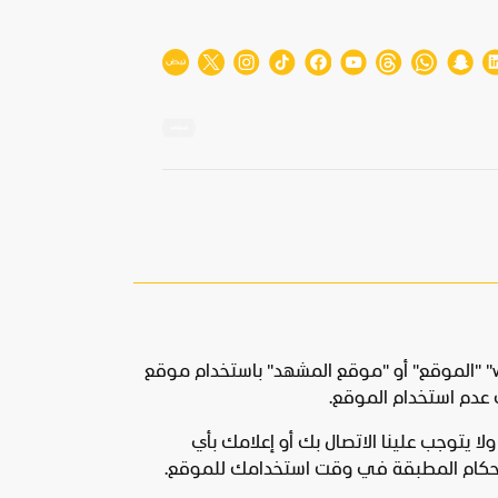
تنطبق هذه الشروط والأحكام على استخدامك للموقع الإلكتروني لقناة المشهد الموجود على "www.almashhad.com" "الموقع" أو "موقع المشهد" باستخدام موقع
 عدم استخدام الموقع.
ا يتوجب علينا الاتصال بك أو إعلامك بأي
الأحكام المطبقة في وقت استخدامك للموقع.