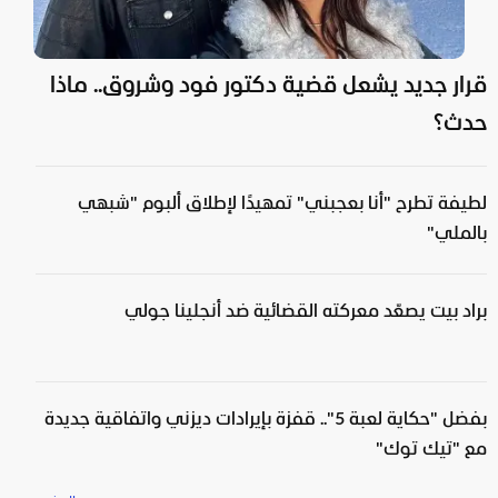
قرار جديد يشعل قضية دكتور فود وشروق.. ماذا
حدث؟
لطيفة تطرح "أنا بعجبني" تمهيدًا لإطلاق ألبوم "شبهي
بالملي"
براد بيت يصعّد معركته القضائية ضد أنجلينا جولي
بفضل "حكاية لعبة 5".. قفزة بإيرادات ديزني واتفاقية جديدة
مع "تيك توك"