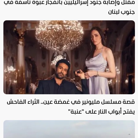
مقتل وإصابة جنود إسرائيليين بانفجار عبوة ناسفة في
جنوب لبنان
قصة مسلسل مليونير في غمضة عين.. الثراء الفاحش
يفتح أبواب النار على "عنبة"