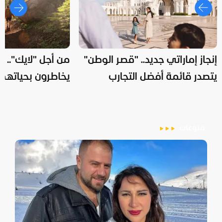
إنجاز إماراتي جديد.. "قصر الوطن"
من أجل "لايك".. 
يتصدر قائمة أفضل التجارب
يخاطرون بحياتهم
السياحية عالمياً
الماليزية تتدخل
منوعات