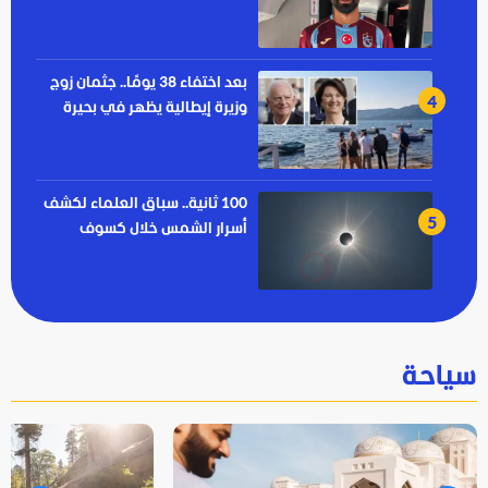
الجديد محمد صلاح
بعد اختفاء 38 يومًا.. جثمان زوج
4
وزيرة إيطالية يظهر في بحيرة
100 ثانية.. سباق العلماء لكشف
5
أسرار الشمس خلال كسوف
إسبانيا
سياحة