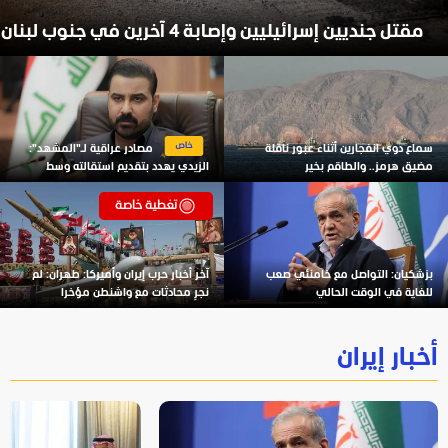
مقتل جنديين إسرائيليين وإصابة 4 آخرين في جنوب لبنان
سماع دوي انفجارين أثناء عبور ناقلة
مصادر عراقية لـ"المشهد":
مضيق هرمز.. والطاقم بخير
الزيدي يهدد بتقديم استقالته وسط
تصاعد الخلافات مع الحشد
تغطية خاصة
بزشكيان: التواصل مع خامنئي صعب
آخر أخبار حرب إيران وأميركا: طهران: لم
للغاية في الوقت الحالي
نجرِ محادثات مع واشنطن مؤخرا
أخبار إيران