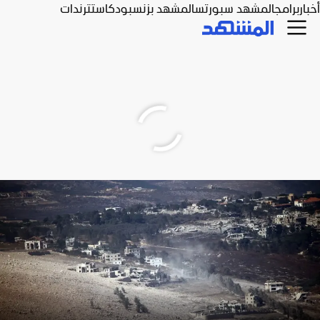
أخبار
برامج
المشهد سبورتس
المشهد بزنس
بودكاست
ترندات