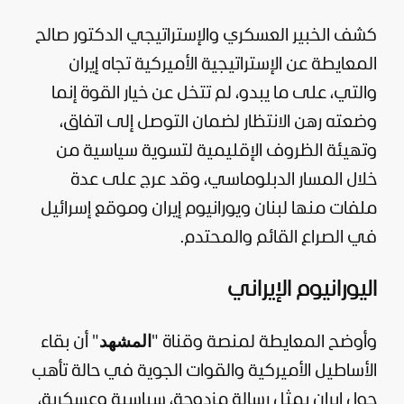
كشف الخبير العسكري والإستراتيجي الدكتور صالح
المعايطة عن الإستراتيجية الأميركية تجاه
إيران
والتي، على ما يبدو، لم تتخل عن خيار القوة إنما
وضعته رهن الانتظار لضمان التوصل إلى اتفاق،
وتهيئة الظروف الإقليمية لتسوية
سياسية
من
خلال المسار الدبلوما
سي، وقد عرج على عدة
ملفات منها
لبنان
ويورانيوم إيران وموقع
إسرائيل
في الصراع القائم والمحتدم.
اليورانيوم الإيراني
المشهد
وأوضح المعايطة لمنصة وقناة "
" أن بقاء
الأساطيل الأميركية والقوات الجوية في حالة تأهب
حول إيران يمثل رسالة مزدوجة، سياسية وعسكرية،