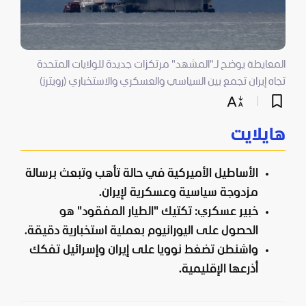
المعايطة يوضح لـ"المشهد" مرتكزات جديدة للولايات المتحدة
تجاه إيران تجمع بين السياسي والعسكري والاستخباري (رويترز)
هايلايت
الأساطيل الأميركية في حالة تأهب وتبعث برسالة
مزدوجة سياسية وعسكرية لإيران.
خبير عسكري: تكتيك "الطيار المفقود" هو
الحصول على اليورانيوم بعملية استخبارية دقيقة.
واشنطن تضغط نوويا على إيران وإسرائيل تفكك
أذرعها الإقليمية.