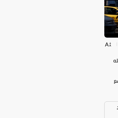
له
مع