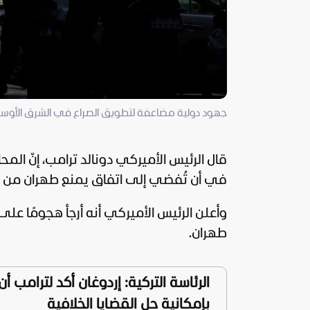
جهود دولية مضاعفة لتطويق الصراع في الشرق الأوسط
قال الرئيس الأميركي
دونالد ترامب
، إنّ الم
في أن تُفضي إلى اتفاق يمنع طهران من ا
وأعلن الرئيس الأميركي أنه أرجأ هجومًا على إ
طهران.
الرئاسة التركية: إردوغان أكد لترامب أ
بإمكانية حل القضايا الخلافية