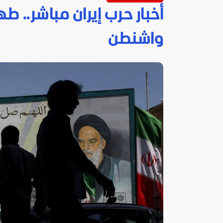
أخبار حرب إيران مباشر.. طه
واشنطن