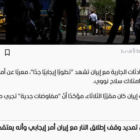
 (أ ف ب)
حادثات الجارية مع
إيران
تشهد "تطورًا إيجابيًا جدًا"، معربًا عن أم
متلاك سلاح نووي.
يران كان مقرّرًا الثلاثاء، مؤكدًا أنّ "مفاوضات جدية" تجري 
ن تمديد وقف إطلاق النار مع إيران أمر إيجابي وأنه يعتقد