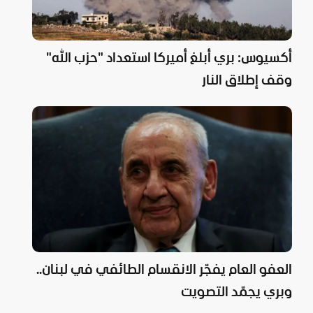
أكسيوس: بري أبلغ أميركا استعداد "حزب الله"
وقف إطلاق النار
العفو العام يفجّر الانقسام الطائفي في لبنان..
وبري يجمّد التصويت