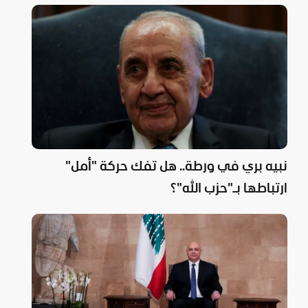
نبيه بري في ورطة.. هل تفك حركة "أمل"
ارتباطها بـ"حزب الله"؟