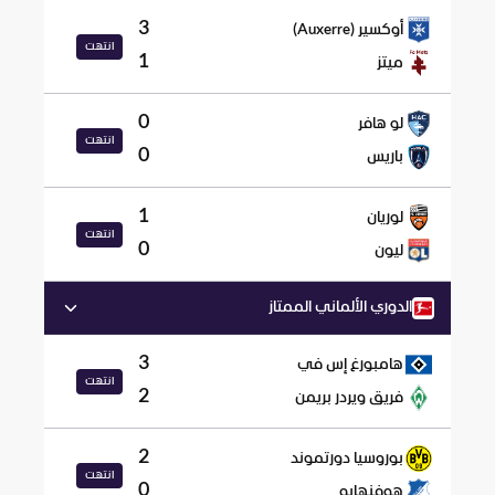
3
أوكسير (Auxerre)
انتهت
1
ميتز
0
لو هافر
انتهت
0
باريس
1
لوريان
انتهت
0
ليون
الدوري الألماني الممتاز
3
هامبورغ إس في
انتهت
2
فريق ويردر بريمن
2
بوروسيا دورتموند
انتهت
0
هوفنهايم