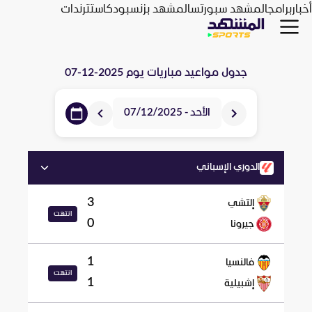
أخبار
برامج
المشهد سبورتس
المشهد بزنس
بودكاست
ترندات
جدول مواعيد مباريات يوم
2025-12-07
الأحد - 07/12/2025
الدوري الإسباني
3
إلتشي
انتهت
0
جيرونا
1
فالنسيا
انتهت
1
إشبيلية