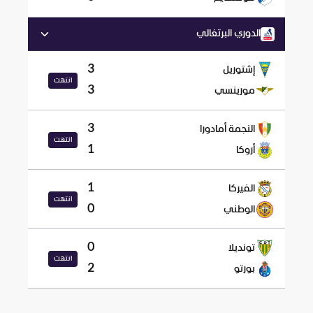
الدوري البرتغالي
3
إشتوريل
انتهت
3
مورينسي
3
النجمة أمادورا
انتهت
1
أروكا
1
الفيركا
انتهت
0
الوطني
0
تونديلا
انتهت
2
بورتو