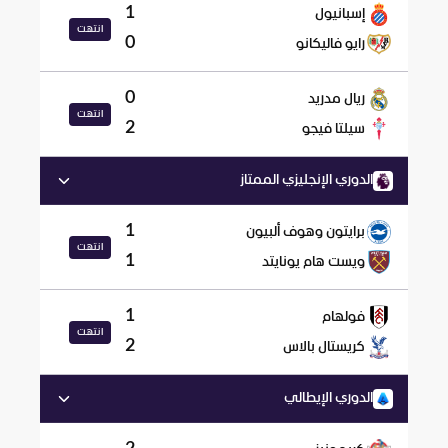
1
إسبانيول
انتهت
0
رايو فاليكانو
0
ريال مدريد
انتهت
2
سيلتا فيجو
الدوري الإنجليزي الممتاز
1
برايتون وهوف ألبيون
انتهت
1
ويست هام يونايتد
1
فولهام
انتهت
2
كريستال بالاس
الدوري الإيطالي