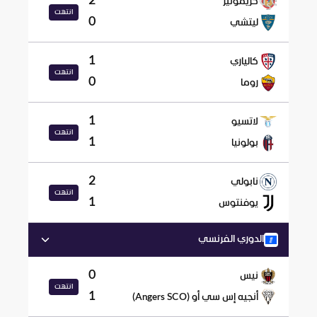
2
كريمونيز
انتهت
0
ليتشي
1
كالياري
انتهت
0
روما
1
لاتسيو
انتهت
1
بولونيا
2
نابولي
انتهت
1
يوفنتوس
الدوري الفرنسي
0
نيس
انتهت
1
أنجيه إس سي أو (Angers SCO)