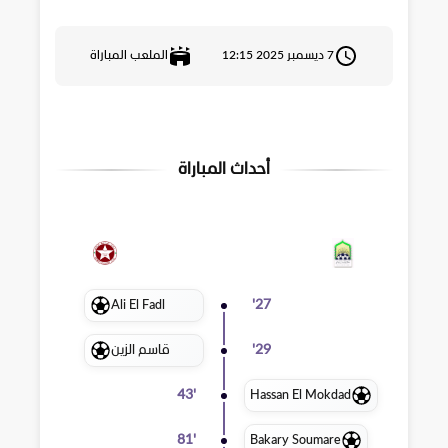
7 ديسمبر 2025 12:15
الملعب المباراة
أحداث المباراة
Ali El Fadl
'
27
قاسم الزين
'
29
Hassan El Mokdad
43
'
Bakary Soumare
81
'