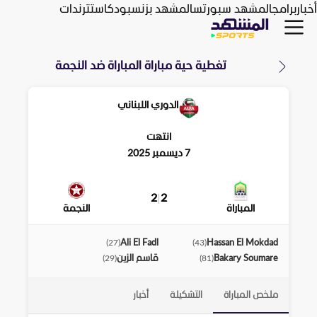
أخبار
برامج
المشهد سبورتس
المشهد بزنس
بودكاست
ترندات
تغطية حية مباراة
المباراة
ضد
النجمة
الدوري اللبناني
انتهت
7 ديسمبر 2025
2
|
2
المباراة
النجمة
Ali El Fadl
Hassan El Mokdad
)
27
(
)
43
(
Bakary Soumare
قاسم الزين
)
29
(
)
81
(
ملخص المباراة
التشكيلة
أخبار