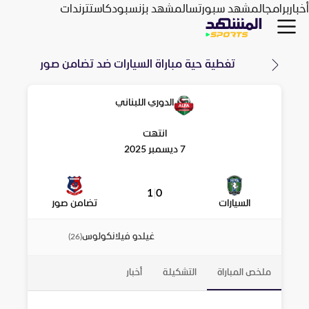
أخبار
برامج
المشهد سبورتس
المشهد بزنس
بودكاست
ترندات
تغطية حية مباراة
السيارات
ضد
تضامن صور
الدوري اللبناني
انتهت
7 ديسمبر 2025
1
|
0
السيارات
تضامن صور
غيلدو فيلانكولوس
)
26
(
ملخص المباراة
التشكيلة
أخبار