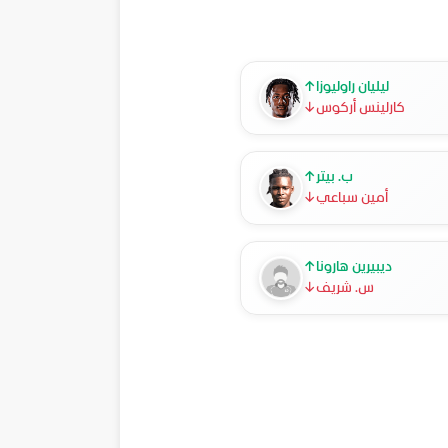
ليليان راوليوزا
↑
كارلينس أركوس
↓
ب. بيتر
↑
أمين سباعي
↓
ديبيرين هارونا
↑
س. شريف
↓