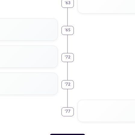
'
63
'
65
'
72
'
72
'
77