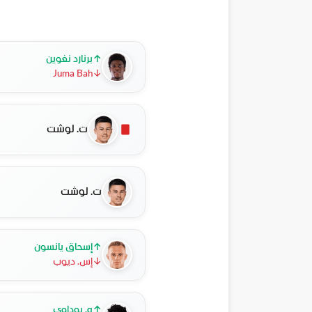
↑
برنارد نغوين
Juma Bah
↓
ت. لوشت
ت. لوشت
↑
إسحاق يانسون
↓
إس. ديوب
↑
ه. بوداوي