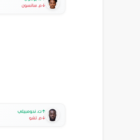
↓
م. سانسون
↑
ت. ندومبيلي
↓
م. تشو