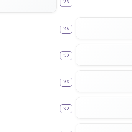
'
33
'
46
'
53
'
53
'
63