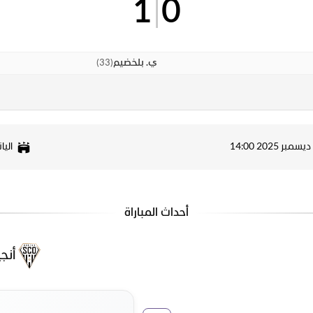
1
|
0
)
33
(
ي. بلخضيم
اليان
أحداث المباراة
أنجيه