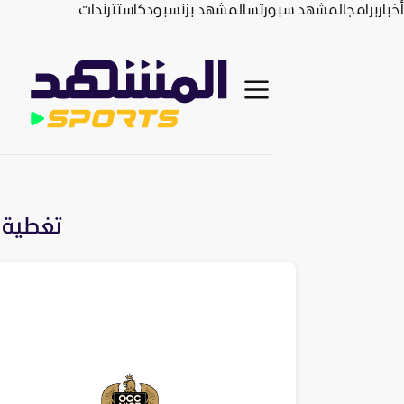
أخبار
برامج
المشهد سبورتس
المشهد بزنس
بودكاست
ترندات
تغطية ح