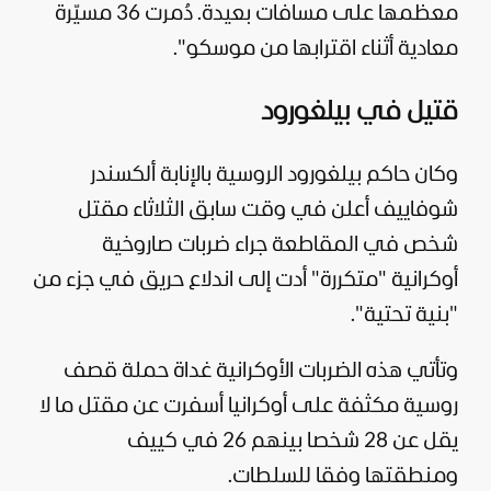
معظمها على مسافات بعيدة. دُمرت 36 مسيّرة
معادية أثناء اقترابها من موسكو".
قتيل في بيلغورود
وكان حاكم بيلغورود الروسية بالإنابة ألكسندر
شوفاييف أعلن في وقت سابق الثلاثاء مقتل
شخص في المقاطعة جراء ضربات صاروخية
أوكرانية "متكررة" أدت إلى اندلاع حريق في جزء من
"بنية تحتية".
وتأتي هذه الضربات الأوكرانية غداة حملة قصف
روسية مكثفة على أوكرانيا أسفرت عن مقتل ما لا
يقل عن 28 شخصا بينهم 26 في كييف
ومنطقتها وفقا للسلطات.