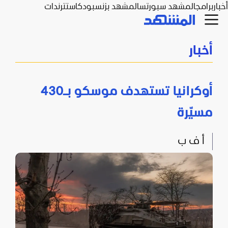
أخبار
برامج
المشهد سبورتس
المشهد بزنس
بودكاست
ترندات
أخبار
أوكرانيا تستهدف موسكو بـ430
مسيّرة
أ ف ب