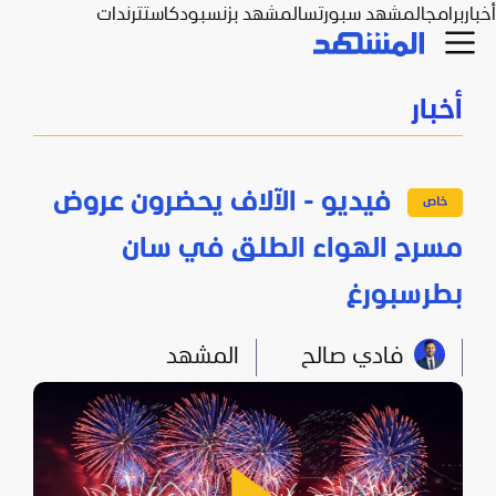
أخبار
برامج
المشهد سبورتس
المشهد بزنس
بودكاست
ترندات
أخبار
فيديو - الآلاف يحضرون عروض
مسرح الهواء الطلق في سان
بطرسبورغ
فادي صالح
المشهد