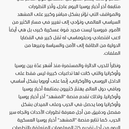
متابعة آخر أخبار روسيا اليوم عاجل، وآخر التطورات
والمواقف التي تؤثر بشكل مباشر وكبير على المشهد
السياسي العالمي وتؤدي إلى تغيير في مسار الكثير من
الأمور. فروسيا ليست مجرد قوة عسكرية كبرى بل هي أيضاً
لاعب اقتصادي ودبلوماسي له ثقل كبير في القضايا
الدولية من الطاقة إلى الأمن والسياسة وغيرها من
الملفات.
ونظراً للحرب الدائرة والمستمرة منذ أشهر عدّة بين روسيا
وأوكرانيا والتي كانت لها تداعيات كبيرة ليس فقط على
الداخل الروسي والأوكراني، إنّما على أوروبا بشكل أساسي
وباقي دول العالم، يهتمّ كثيرون بمتابعة أخبار روسيا
وأوكرانيا. ولذلك تقدم منصة "المشهد" آخر أخبار روسيا
وأوكرانيا وما يحصل في الحرب وعلى الميدان بشكل
مفصل ودقيق من أجل معرفة تطورات الأحداث واتجاه سير
الحرب. كما تتابع منصة "المشهد" أخبار روسيا العسكرية
اليوم من أجل تقديم كلّ المعلومات المتعلقة بالتطورات