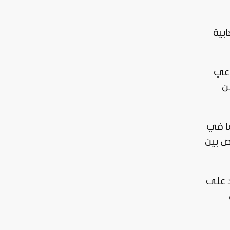
بية
اعي
ن
ا في كييف، بما في
اص بين
202، قد توعدت بالرد على
ل