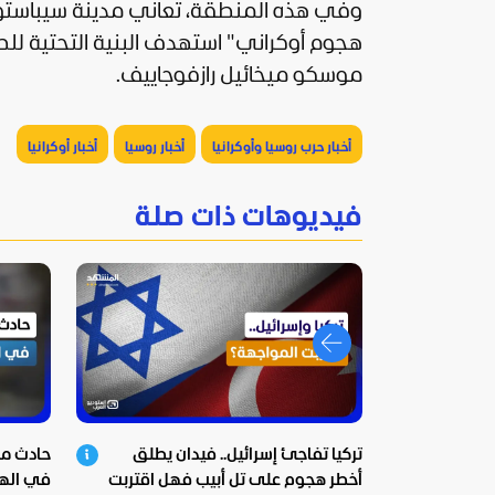
وفي هذه المنطقة، تعاني مدينة سيباستوبول
هجوم أوكراني" استهدف البنية التحتية ل
موسكو ميخائيل رازفوجاييف.
أخبار حرب روسيا وأوكرانيا
أخبار روسيا
أخبار أوكرانيا
فيديوهات ذات صلة
تركيا تفاجئ إسرائيل.. فيدان يطلق
حادث مس
أخطر هجوم على تل أبيب فهل اقتربت
في اله