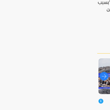
"بسبب
ن