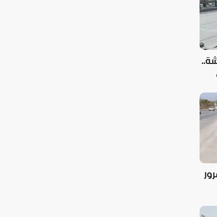
ة..
رور