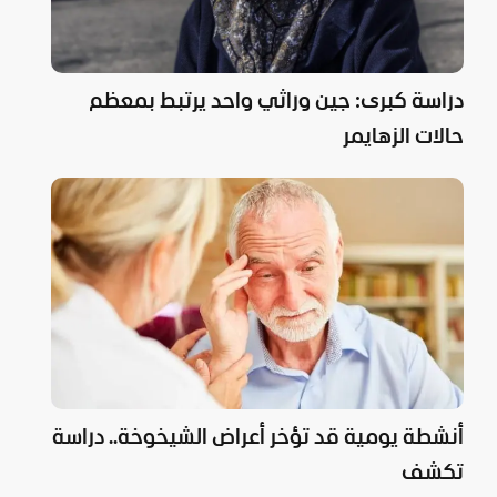
دراسة كبرى: جين وراثي واحد يرتبط بمعظم
حالات الزهايمر
أنشطة يومية قد تؤخر أعراض الشيخوخة.. دراسة
تكشف