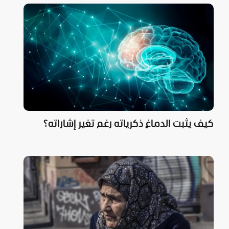
كيف يثبت الدماغ ذكرياته رغم تغير إشاراته؟