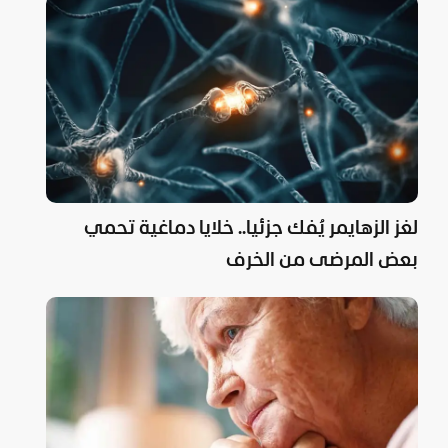
لغز الزهايمر يُفك جزئيا.. خلايا دماغية تحمي
بعض المرضى من الخرف