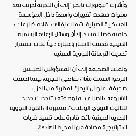
وأشارت "نيويورك تايمز "إلى أن التجربة أُجريت بعد
سنوات شهدت تغييرات واسعة داخل المؤسسة
العسكرية الصينية، شملت إقالات لقادة كبار على
خلفية قضايا فساد، إلا أن وسائل الإعلام الرسمية
الصينية قدمت الاختبار باعتباره دليلًا على استمرار
تحديث الترسانة النووية الصينية.
ولفتت الصحيفة إلى أن المسؤولين الصينيين
التزموا الصمت بشأن تفاصيل التجربة، بينما احتفت
صحيفة "غلوبال تايمز" المقربة من الحزب
الشيوعي الصيني بما وصفته بـ"تحديث جديد
للثالوث النووي الوطني"، معتبرة أن القوة النووية
البحرية الصينية باتت قادرة على تنفيذ ضربات
إستراتيجية مضادة من المحيط الهادئ.