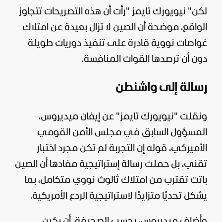
لكن" نيويورك تايمز "رأت أن هذه التصريحات تتجاوز
الواقع، موضحة أن الصين لا تزال بعيدة عن امتلاك
غواصات نووية قادرة على تنفيذ دوريات طويلة
دون أن ترصدها القوات المنافسة.
رسالة إلى واشنطن
ونقلت "نيويورك تايمز" عن إيفان ميديروس،
المسؤول السابق في مجلس الأمن القومي
الأميركي، قوله إن التجربة لم تكن مجرد اختبار
تقني، بل حملت رسالة إستراتيجية مفادها أن الصين
باتت تقترب من امتلاك ثالوث نووي متكامل، بما
يشكل تحديًا متزايدًا لاستراتيجية الردع الأمريكية.
وأضاف ميديروس، بحسب الصحيفة، أن بكين