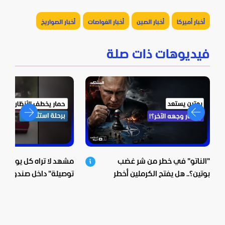
أخبار أميركا
أخبار الصين
أخبار الغواصات
أخبار الصواريخ
فيديوهات ذات صلة
"الناتو" في خطر من شر غضب
مشهد لا تراه كل يوم.. حم
بوتين؟.. هل يفتح الكرملين أخطر
توصيلة" داخل صندوق س
جبهة مع الغرب؟
لبنان