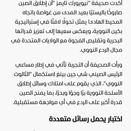
أكدت صحيفة "نيويورك تايمز "أن إطلاق
الصين
صاروخًا باليستيًا بعيد المدى من غواصة باتجاه
المحيط الهادئ يمثل تحولًا لافتًا في إستراتيجية
بكين النووية، ويعكس سعيها إلى تعزيز قدراتها
البحرية وتقليص الفجوة مع
الولايات المتحدة
في
مجال الردع النووي.
ورأت الصحيفة أن التجربة تأتي في إطار مساعي
الرئيس الصيني شي جين بينغ لاستكمال "الثالوث
النووي"، الذي يقوم على امتلاك وسائل إطلاق
الأسلحة النووية برًا وجوًا وبحرًا، بما يمنح الصين
قدرة أكبر على الردع في أي مواجهة مستقبلية.
اختبار يحمل رسائل متعددة