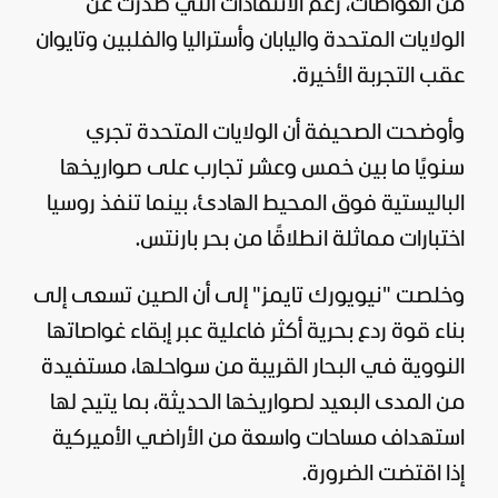
من الغواصات، رغم الانتقادات التي صدرت عن
الولايات المتحدة واليابان وأستراليا والفلبين وتايوان
عقب التجربة الأخيرة.
وأوضحت الصحيفة أن الولايات المتحدة تجري
سنويًا ما بين خمس وعشر تجارب على صواريخها
الباليستية فوق المحيط الهادئ، بينما تنفذ
روسيا
اختبارات مماثلة انطلاقًا من بحر بارنتس.
وخلصت "نيويورك تايمز" إلى أن الصين تسعى إلى
بناء قوة ردع بحرية أكثر فاعلية عبر إبقاء غواصاتها
النووية في البحار القريبة من سواحلها، مستفيدة
من المدى البعيد لصواريخها الحديثة، بما يتيح لها
استهداف مساحات واسعة من الأراضي الأميركية
إذا اقتضت الضرورة.