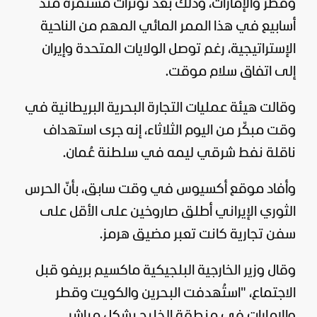
وقطر والإمارات، وذلك بعد توترات مستمرة منذ
أسابيع في هذا الممر المائي المهم من الناحية
الإستراتيجية، رغم توصل
الولايات المتحدة
وإيران
إلى اتفاق سلام موقت.
وقالت هيئة عمليات التجارة البحرية البريطانية في
وقت مبكّر من اليوم الثلاثاء، إنه جرى استهداف
ناقلة نفط شرقي ليمه في سلطنة عُمان.
وأفاد موقع أكسيوس في وقت سابق، بأنّ الحرس
الثوري الإيراني أطلق صاروخين على الأقل على
سفن تجارية كانت تعبر مضيق هرمز.
وقال وزير الخارجية البلجيكية ماكسيم بريفو قبل
الاجتماع، "استُهدفت البحرين والكويت وقطر
والإمارات في منطقة الخليج بشكل مباشر