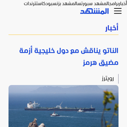
أخبار
برامج
المشهد سبورتس
المشهد بزنس
بودكاست
ترندات
أخبار
الناتو يناقش مع دول خليجية أزمة
مضيق هرمز
رويترز