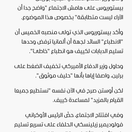
بيستوريوس على هامش الاجتماع "واضح جدا أن
الآراء ليست متطابقة" بخصوص هذا الموضوع.
وأكد بيستوريوس الذي تولى منصبه الخميس أن
"الانطباع" السائد لجهة أن ألمانيا ترفض وحدها
تسليم الدبابات لكييف هو انطباع "خاطئ".
وحاول وزير الدفاع الأميركي تخفيف الضغط على
برلين، واصفا إياها بأنها "حليف موثوق".
لكن أوستن صرح في الآن نفسه "نستطيع جميعا
القيام بالمزيد" لمساعدة كييف.
وفي افتتاح الاجتماع، حضّ الرئيس الأوكراني
فولوديمير زيلينسكي الحلفاء على تسريع تسليم