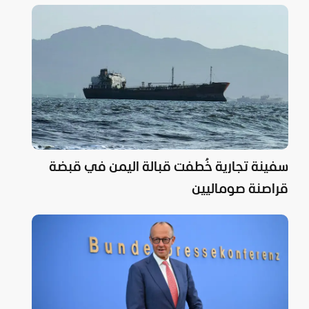
سفينة تجارية خُطفت قبالة اليمن في قبضة
قراصنة صوماليين