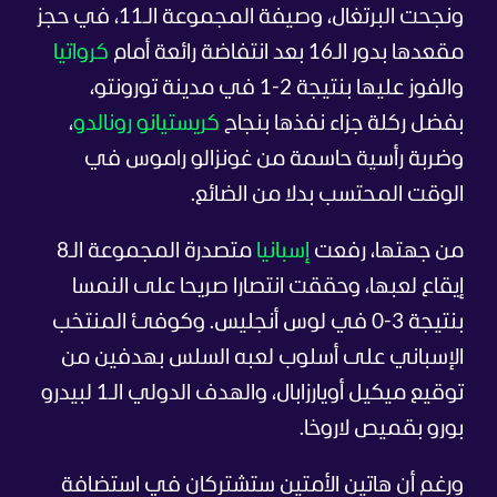
ونجحت البرتغال، وصيفة المجموعة الـ11، في حجز
مقعدها بدور الـ16 بعد انتفاضة رائعة أمام
كرواتيا
والفوز عليها بنتيجة 2-1 في مدينة تورونتو،
بفضل ركلة جزاء نفذها بنجاح
كريستيانو رونالدو
،
وضربة رأسية حاسمة من غونزالو راموس في
الوقت المحتسب بدلا من الضائع.
من جهتها، رفعت
إسبانيا
متصدرة المجموعة الـ8
إيقاع لعبها، وحققت انتصارا صريحا على النمسا
بنتيجة 3-0 في لوس أنجليس. وكوفئ المنتخب
الإسباني على أسلوب لعبه السلس بهدفين من
توقيع ميكيل أويارزابال، والهدف الدولي الـ1 لبيدرو
بورو بقميص لاروخا.
ورغم أن هاتين الأمتين ستشتركان في استضافة