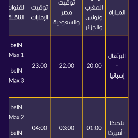
توقيت
المغرب
توقيت
القنوات
المباراة
مصر
وتونس
الإمارات
الناقلة
والسعودية
والجزائر
beIN
Max 1
البرتغال
23:00
22:00
20:00
-
beIN
إسبانيا
Max 3
ا
beIN
Max 2
بلجيكا
04:00
03:00
01:00
- أميركا
beIN