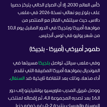
كأس العالم 2030، إلا أن الصراع الحالي يتركز حصريا
على بلوغ ربع نهائي نسخة 2026 في ملعب
دالاس، حيث سيلتقي الفائز مع المنتصر من
مواجهة أميركا وبلجيكا في الدور المقبل يوم الـ10
من شهر يوليو في لوس أنجليس.
طموح أميركي (أميركا - بلجيكا)
وفي ملعب سياتل، تواصل
بلجيكا
مسيرتها في
المونديال بمواجهة أميركا المضيفة التي تقدم
أداء مذهلا، وذلك بعد انتفاضة تاريخية ضد
السنغال
.
ووصل فريق المدرب ماوريسيو بوتشيتينو إلى دور
الـ16 بعد تصدره المجموعة الـ4، ثم إقصائه لمنتخب
البوسنة والهرسك بنتيجة 2-0، رغم خوضه جزءا