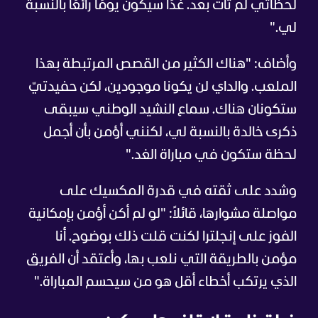
لحظاتي لم تأت بعد. غدًا سيكون يومًا رائعًا بالنسبة
لي."
وأضاف: "هناك الكثير من القصص المرتبطة بهذا
الملعب. والداي لن يكونا موجودين، لكن حفيدتيّ
ستكونان هناك. سماع النشيد الوطني سيبقى
ذكرى خالدة بالنسبة لي، لكنني أؤمن بأن أجمل
لحظة ستكون في مباراة الغد."
وشدد على ثقته في قدرة المكسيك على
مواصلة مشوارها، قائلاً: "لو لم أكن أؤمن بإمكانية
الفوز على إنجلترا لكنت قلت ذلك بوضوح. أنا
مؤمن بالطريقة التي نلعب بها، وأعتقد أن الفريق
الذي يرتكب أخطاء أقل هو من سيحسم المباراة."