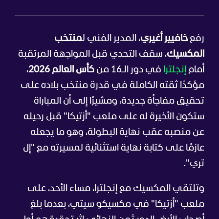
رفع
خافيير أغيري
، المدير الفني ل
منتخب
المكسيك
، سقف التحدي قبل المواجهة المرتقبة
أمام
إنجلترا
في دور الـ16 من
كأس العالم 2026
،
مؤكدًا ثقته الكاملة في قدرة منتخب بلاده على
تحقيق مفاجأة جديدة، ومشيرًا إلى أن المباراة
ستكون الأخيرة له على ملعب "أزتيكا" قبل رحيله
عن منصبه عقب نهاية البطولة، وهو ما يجعله
عازمًا على كتابة نهاية استثنائية لمسيرته مع "إل
تري".
وتلتقي المكسيك مع إنجلترا، مساء الأحد، على
ملعب "أزتيكا" في مكسيكو سيتي، بعدما بلغ