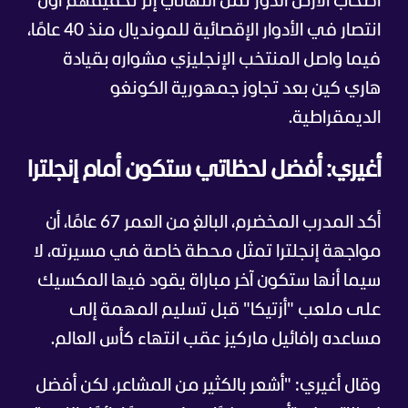
أصحاب الأرض الدور ثمن النهائي إثر تحقيقهم أول
انتصار في الأدوار الإقصائية للمونديال منذ 40 عامًا،
فيما واصل المنتخب الإنجليزي مشواره بقيادة
هاري كين بعد تجاوز جمهورية الكونغو
الديمقراطية.
أغيري: أفضل لحظاتي ستكون أمام إنجلترا
أكد المدرب المخضرم، البالغ من العمر 67 عامًا، أن
مواجهة إنجلترا تمثل محطة خاصة في مسيرته، لا
سيما أنها ستكون آخر مباراة يقود فيها المكسيك
على ملعب "أزتيكا" قبل تسليم المهمة إلى
مساعده رافائيل ماركيز عقب انتهاء كأس العالم.
وقال أغيري: "أشعر بالكثير من المشاعر، لكن أفضل