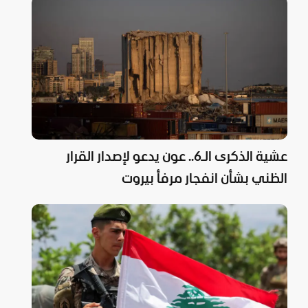
عشية الذكرى الـ6.. عون يدعو لإصدار القرار
الظني بشأن انفجار مرفأ بيروت