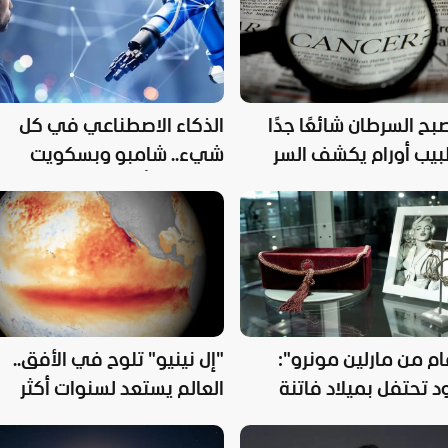
صبح السرطان شائعًا جدًا
الذكاء الاصطناعي في كل
طبيب أورام يكشف السر
شيء.. شامبو وبسكويت
ومنتجات أخرى
10 عام من مارلين مونرو":
"إل نينيو" تلوح في الأفق..
 تحتفل بميلاد فاتنة
العالم يستعد لسنوات أكثر
 العالمية
سخونة