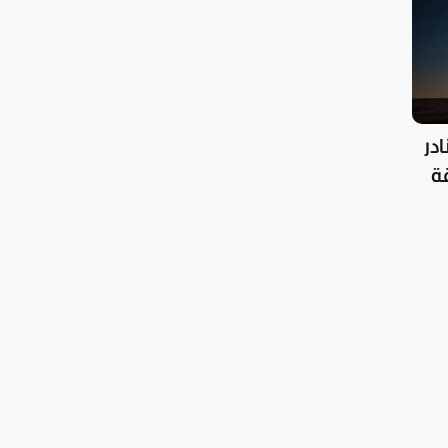
دث نادر
 علاقة