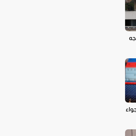
جه
جواء