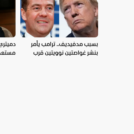
بسبب مدفيديف.. ترامب يأمر
دميتري 
بنشر غواصتين نوويتين قرب
مستعدة 
روسيا
النووية