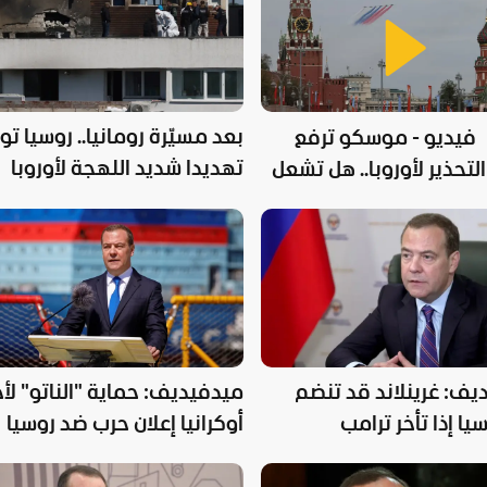
بعد مسيّرة رومانيا.. روسيا تو
فيديو - موسكو ترفع
تهديدا شديد اللهجة لأوروبا
حذير لأوروبا.. هل تشعل
رارة الحرب؟
يف: غرينلاند قد تنضم
ميدفيديف: حماية "الناتو" لأ
يا إذا تأخر ترامب
أوكرانيا إعلان حرب ضد روسيا