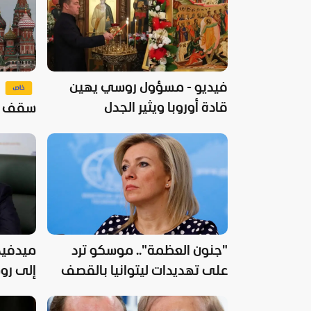
فيديو - مسؤول روسي يهين
قادة أوروبا ويثير الجدل
سقف الت
روسيا ش
"جنون العظمة".. موسكو ترد
ميدفيد
على تهديدات ليتوانيا بالقصف
إلى روس