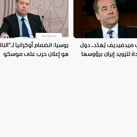
ميدفيديف يُهدّد.. دول
روسيا: انضمام أوكرانيا لـ"النات
لتزويد إيران برؤوسها
هو إعلان حرب على موسكو