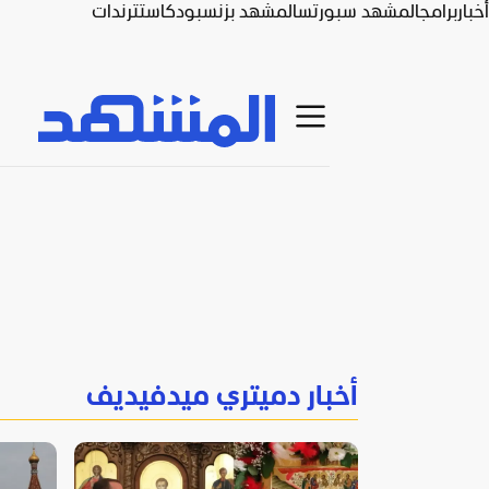
أخبار
برامج
المشهد سبورتس
المشهد بزنس
بودكاست
ترندات
أخبار دميتري ميدفيديف