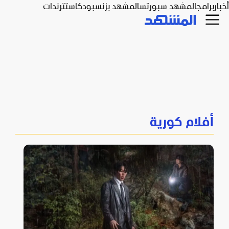
أخبار
برامج
المشهد سبورتس
المشهد بزنس
بودكاست
ترندات
أفلام كورية