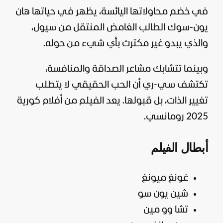
في خضم محاولاتها اليائسة، يظهر في حياتها هان
يون-سوك الطالب الغامض المنتقل من سيول،
والذي يبدو غير مكترث بأي شيء من حوله.
وبينما تتشابك مشاعر الصداقة والمنافسة،
تكتشف سي-ري أن الحب الحقيقي لا يتطلب
تغيير الذات، بل قبولها. يعد الفيلم من أفلام كورية
2025 رومانسي.
أبطال الفيلم
غونغ ميونغ
شين يون سو
تشا وو مين