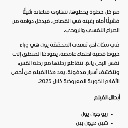
مع كل خطوة يخطوها، تتهاوى قناعاته شيئًا
فشيئًا أمام رغبته في القصاص، فيدخل دوامة من
الصراع النفسي والروحي.
في مكان آخر، تسعى المحققة يون هي وراء
خيوط قضية اختفاء غامضة، يقودها المنطق إلى
نفس الرجل يانغ. تتقاطع رحلتها مع رحلة القس،
وتنكشف أسرار مدفونة. يعد هذا الفيلم من أجمل
الأفلام الكورية المعروضة خلال 2025.
أبطال الفيلم
ريو جون يول
شين هيون بين