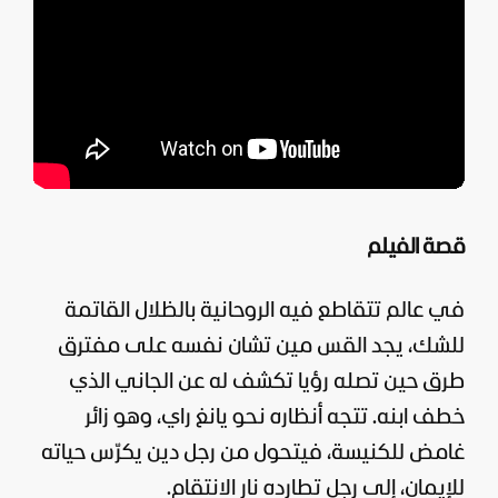
قصة الفيلم
في عالم تتقاطع فيه الروحانية بالظلال القاتمة
للشك، يجد القس مين تشان نفسه على مفترق
طرق حين تصله رؤيا تكشف له عن الجاني الذي
خطف ابنه. تتجه أنظاره نحو يانغ راي، وهو زائر
غامض للكنيسة، فيتحول من رجل دين يكرّس حياته
للإيمان، إلى رجل تطارده نار الانتقام.