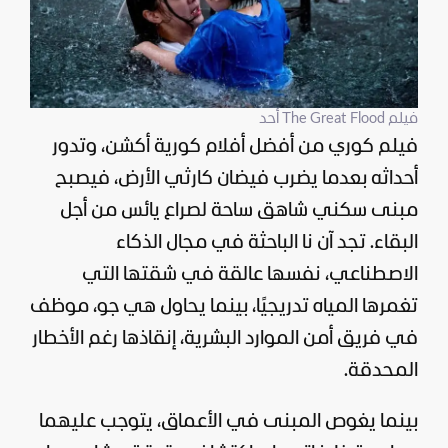
فيلم The Great Flood أحد
فيلم كوري من أفضل أفلام كورية أكشن، وتدور
أحداثه بعدما يضرب فيضان كارثي الأرض، فيصبح
مبنى سكني شاهق ساحة لصراع يائس من أجل
البقاء. تجد آن نا الباحثة في مجال الذكاء
الاصطناعي، نفسها عالقة في شقتها التي
تغمرها المياه تدريجيًا، بينما يحاول هي جو، موظف
في فريق أمن الموارد البشرية، إنقاذها رغم الأخطار
المحدقة.
بينما يغوص المبنى في الأعماق، يتوجب عليهما