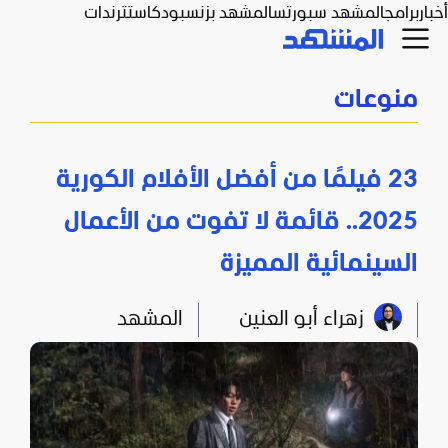
أخبار
برامج
المشهد سبورتس
المشهد بزنس
بودكاست
ترندات
منوعات
23 فيلمًا من أفضل الأفلام الكورية
2025.. قائمة لا تفوت من الأعمال
السينمائية المميزة
زهراء أبو العنين
المشهد