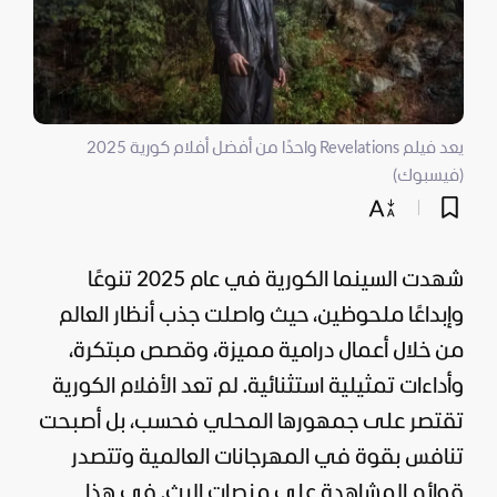
يعد فيلم Revelations واحدًا من أفضل أفلام كورية 2025
(فيسبوك)
شهدت السينما الكورية في عام 2025 تنوعًا
وإبداعًا ملحوظين، حيث واصلت جذب أنظار العالم
من خلال أعمال درامية مميزة، وقصص مبتكرة،
وأداءات تمثيلية استثنائية. لم تعد الأفلام الكورية
تقتصر على جمهورها المحلي فحسب، بل أصبحت
تنافس بقوة في المهرجانات العالمية وتتصدر
قوائم المشاهدة على منصات البث. في هذا