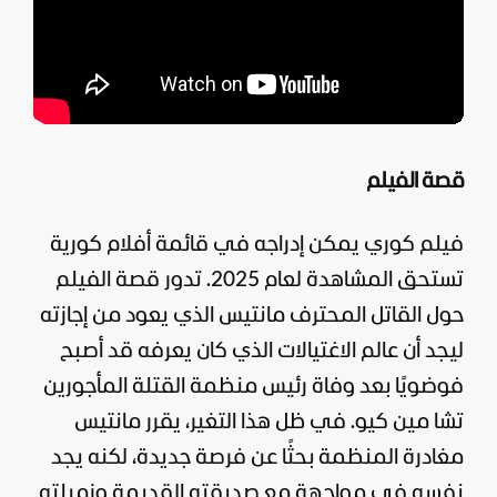
قصة الفيلم
فيلم كوري يمكن إدراجه في قائمة أفلام كورية
تستحق المشاهدة لعام 2025. تدور قصة الفيلم
حول القاتل المحترف مانتيس الذي يعود من إجازته
ليجد أن عالم الاغتيالات الذي كان يعرفه قد أصبح
فوضويًا بعد وفاة رئيس منظمة القتلة المأجورين
تشا مين كيو. في ظل هذا التغير، يقرر مانتيس
مغادرة المنظمة بحثًا عن فرصة جديدة، لكنه يجد
نفسه في مواجهة مع صديقته القديمة وزميلته