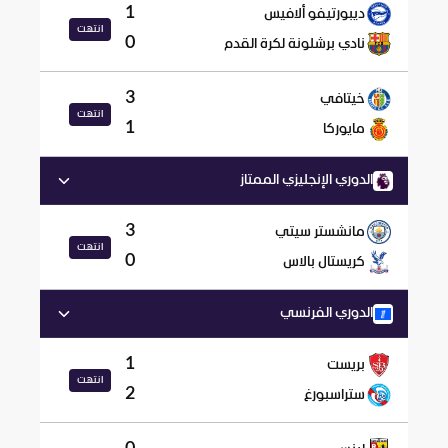
1
ديبورتيفو ألافيس
انتهت
0
نادي برشلونة لكرة القدم
3
خيتافي
انتهت
1
مايوركا
الدوري الإنجليزي الممتاز
3
مانشستر سيتي
انتهت
0
كريستال بالاس
الدوري الفرنسي
1
بريست
انتهت
2
ستراسبورغ