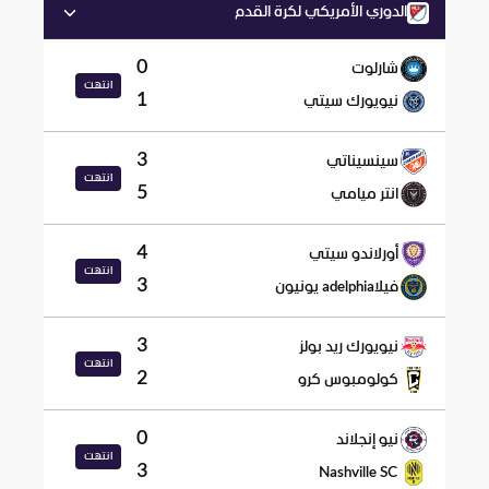
الدوري الأمريكي لكرة القدم
0
شارلوت
انتهت
1
نيويورك سيتي
3
سينسيناتي
انتهت
5
انتر ميامي
4
أورلاندو سيتي
انتهت
3
فيلاadelphia يونيون
3
نيويورك ريد بولز
انتهت
2
كولومبوس كرو
0
نيو إنجلاند
انتهت
3
Nashville SC