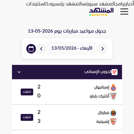
أخبار
برامج
المشهد سبورتس
المشهد بزنس
بودكاست
ترندات
جدول مواعيد مباريات يوم
2026-05-13
الأربعاء - 13/05/2026
الدوري الإسباني
2
إسبانيول
انتهت
0
أتلتيك بلباو
2
فياريال
انتهت
3
إشبيلية