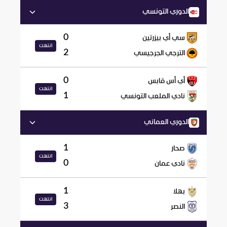
الدوري التونسي
0
سي أي بيزرتين
انتهت
2
الترجي الجرجيسي
0
أي أس قابس
انتهت
1
نادي الملعب التونسي
الدوري العماني
1
صحار
انتهت
0
نادي عمان
1
بهلا
انتهت
3
النصر