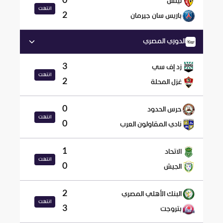
0
لينس
انتهت
2
باريس سان جيرمان
الدوري المصري
3
زد إف سي
انتهت
2
غزل المحلة
0
حرس الحدود
انتهت
0
نادي المقاولون العرب
1
الاتحاد
انتهت
0
الجيش
2
البنك الأهلي المصري
انتهت
3
بتروجت