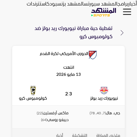
أخبار
برامج
المشهد سبورتس
المشهد بزنس
بودكاست
ترندات
تغطية حية مباراة
نيويورك ريد بولز
ضد
كولومبوس كرو
الدوري الأمريكي لكرة القدم
انتهت
13 مايو 2026
2
|
3
نيويورك ريد بولز
كولومبوس كرو
جي. هال
ماكس آرفستين
)
22
(
)
7, 40, 78
(
دييغو روسي
)
64
(
ملخص المباراة
التشكيلة
أخبار