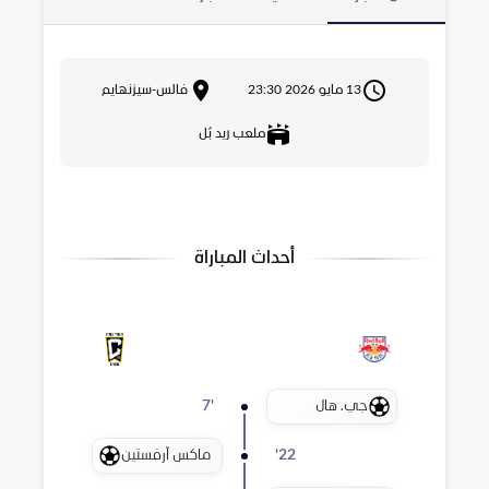
13 مايو 2026 23:30
فالس-سيزنهايم
ملعب ريد بُل
أحداث المباراة
جي. هال
7
'
ماكس آرفستين
'
22