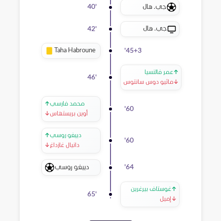
جي. هال
40
'
جي. هال
42
'
Taha Habroune
'
45+3
↑
عمر فالنسيا
46
'
↓
ماثيو دوس سانتوس
محمد فارسي
↑
'
60
أوين بريستهاس
↓
دييغو روسي
↑
'
60
دانيال غازداغ
↓
دييغو روسي
'
64
↑
غوستاف بيرغرين
65
'
↓
إميل