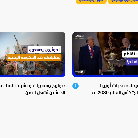
أخبار حرب أوكرانيا
أخبار زيلينسكي
يفا.. منتخبات أوروبا
صواريخ ومسيرات وعشرات القتلى.. ن
"ستقاطع" كأس العالم 2030.. ما
الحوثيين تُشعل اليمن