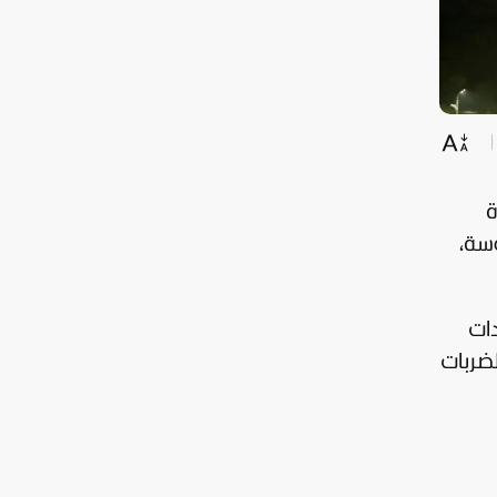
ة
سة،
ات
لضربات