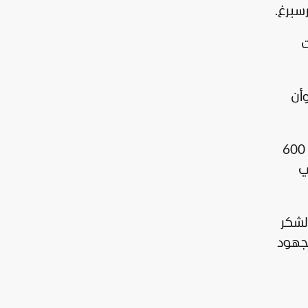
سبرغ.
ات
وأن
كما أشار زيلينسكي إلى استهداف مصنع روسي للأسلحة في منطقة تامبوف، الواقعة على بعد نحو 600
ي
لشكر
جهود