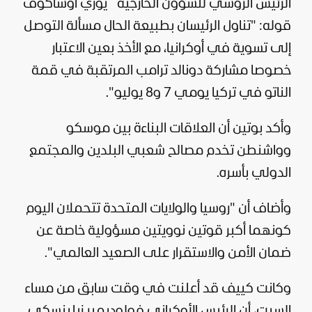
الرئيس الروسي للشؤون الخارجية يوري أوشاكوف
قوله: "تناول الرئيسان بطبيعة الحال مسألة التوصل
إلى تسوية في أوكرانيا، مع الأخذ بعين الاعتبار
خصوصا مشاركة دونالد ترامب المرتقبة في قمة
الناتو في
تركيا
يومي 7 و8 يوليو".
وأكد
بوتين
أن العلاقات البناءة بين موسكو
وواشنطن تخدم مصالح شعبي البلدين والمجتمع
الدولي بأسره.
وأضاف أن "
روسيا
والولايات المتحدة تتحملان اليوم
كونهما أكبر قوتين نوويتين مسؤولية خاصة عن
ضمان الأمن والاستقرار على الصعيد العالمي".
وكانت كييف قد أعلنت في وقت سابق من مساء
السبت، أن الرئيس الأوكراني فولوديمير زيلينسكي