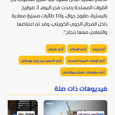
القوات المسلحة رصدت فجر اليوم، 3 صواريخ
باليستية، صاروخ جوال، و10 طائرات مسيّرةٍ معادية
داخل المجال الجوي الكويتي، وقد تم اعتراضها
والتعامل معها بنجاح".
أخبار إيران
أخبار الإمارات
أخبار طهران
أخبار الإمارات العربية المتحدة
أخبار التصعيد بين إيران وإسرائيل
أخبار مفاوضات طهران وواشنطن
فيديوهات ذات صلة