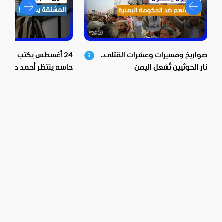
صواريخ ومسيرات وعشرات القتلى..
24 أغسطس يكتب النهاية
نار الحوثيين تُشعل اليمن
حاسم ينتظر أحمد حسو
الأسد