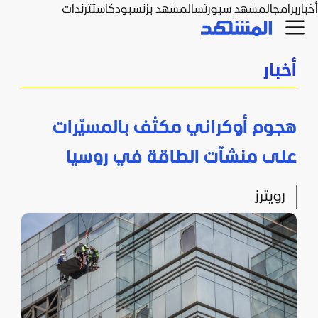
أخبار
برامج
المشهد سبورتس
المشهد بزنس
بودكاست
ترندات
أخبار
هجوم أوكراني مكثف بالمسيّرات
على منشآت الطاقة في روسيا
رويترز