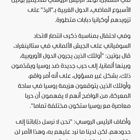
في المقابل، توعّد الرئيس الروسي
فلاديمير بوتين
الأسبوع الماضي، الدول الغربية بـ"الردّ" على
تزويدهم أوكرانيا دبابات متطورة.
وفي احتفال بمناسبة ذكرى انتصار الاتحاد
السوفياتي على الجيش الألماني في ستالينغراد،
قال
بوتين
: "أولئك الذين يجرون الدول الأوروبية،
وبينها ألمانيا، إلى حرب جديدة ضد
روسيا
ويقدّمون
ذلك، بشكل غير مسؤول، على أنه أمر واقع،
وأولئك الذين يتوقعون هزيمة روسيا في ساحة
المعركة، من الواضح أنهم لا يفهمون أن حربا
معاصرة مع روسيا ستكون مختلفة تماما".
وأضاف الرئيس الروسي: "نحن لا نرسل دبّاباتنا إلى
حدودهم، لكن لدينا ما نرد عليهم به، وهذا الأمر لن