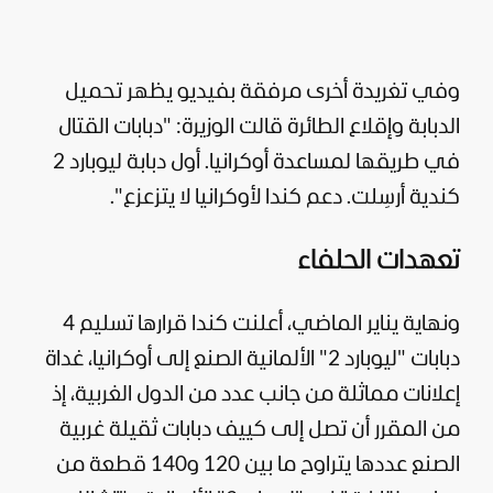
وفي تغريدة أخرى مرفقة بفيديو يظهر تحميل
الدبابة وإقلاع الطائرة قالت الوزيرة: "دبابات القتال
في طريقها لمساعدة أوكرانيا. أول دبابة ليوبارد 2
كندية أرسِلت. دعم كندا لأوكرانيا لا يتزعزع".
تعهدات الحلفاء
ونهاية يناير الماضي، أعلنت كندا قرارها تسليم 4
دبابات "ليوبارد 2" الألمانية الصنع إلى أوكرانيا، غداة
إعلانات مماثلة من جانب عدد من الدول الغربية، إذ
من المقرر أن تصل إلى كييف دبابات ثقيلة غربية
الصنع عددها يتراوح ما بين 120 و140 قطعة من