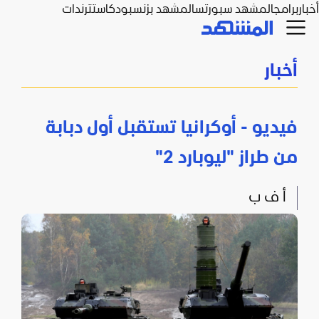
أخبار
برامج
المشهد سبورتس
المشهد بزنس
بودكاست
ترندات
أخبار
فيديو - أوكرانيا تستقبل أول دبابة
من طراز "ليوبارد 2"
أ ف ب