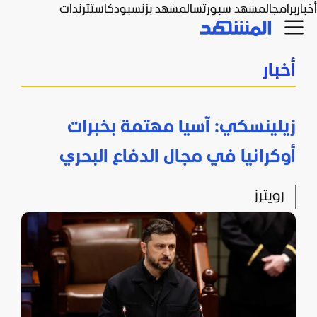
أخبار
برامج
المشهد سبورتس
المشهد بزنس
بودكاست
ترندات
أخبار
زيلينسكي: آسيا مهتمة بخبرات
أوكرانيا في مجال الدفاع البحري
رويترز