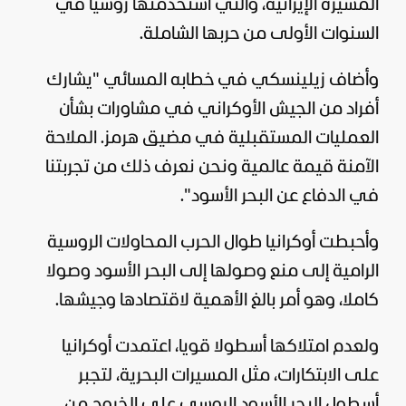
المسيرة الإيرانية، والتي استخدمتها
روسيا
في
السنوات الأولى من حربها الشاملة.
وأضاف زيلينسكي في خطابه المسائي "يشارك
أفراد من الجيش الأوكراني في مشاورات بشأن
العمليات المستقبلية في مضيق هرمز. الملاحة
الآمنة قيمة عالمية ونحن نعرف ذلك من تجربتنا
في الدفاع عن البحر الأسود".
وأحبطت
أوكرانيا
طوال الحرب المحاولات الروسية
الرامية إلى منع وصولها إلى البحر الأسود وصولا
كاملا، وهو أمر بالغ الأهمية لاقتصادها وجيشها.
ولعدم امتلاكها أسطولا قويا، اعتمدت أوكرانيا
على الابتكارات، مثل المسيرات البحرية، لتجبر
أسطول البحر الأسود الروسي على الخروج من