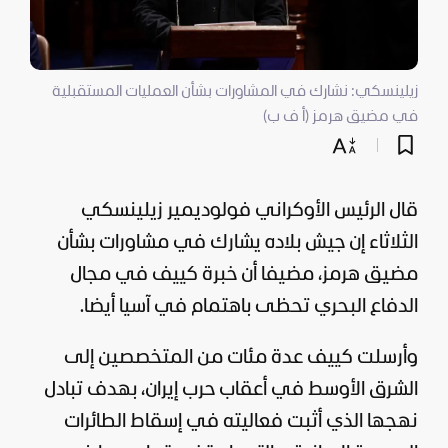
زيلينسكي: نشارك في المشاورات بشأن العمليات المستقبلية
في مضيق هرمز (أ ف ب)
قال الرئيس الأوكراني فولوديمير زيلينسكي
الثلاثاء إن جيش بلاده يشارك في مشاورات بشأن
مضيق هرمز، مضيفا أن خبرة كييف في مجال
الدفاع البحري تحظى باهتمام في آسيا أيضا.
وأرسلت كييف عدة مئات من المتخصصين إلى
الشرق الأوسط في أعقاب حرب
إيران
، بهدف تبادل
نهجها الذي أثبت فعاليته في إسقاط الطائرات