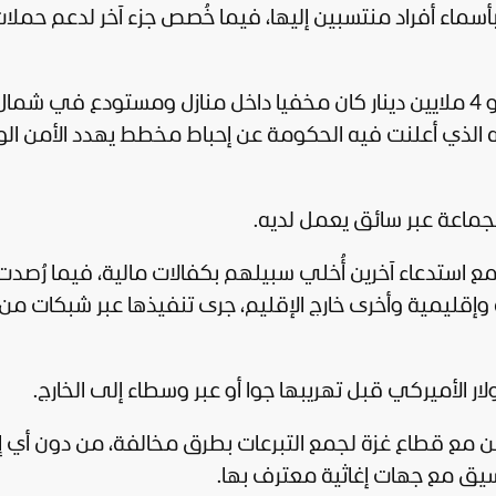
سماء أفراد منتسبين إليها، فيما خُصص جزء آخر لدعم حملا
كما أظهرت التحقيقات ضبط مبلغ يُقدر بنحو 4 ملايين دينار كان مخفيا داخل منازل ومستودع في شما
ته الذي أعلنت فيه الحكومة عن إحباط مخطط يهدد الأمن ا
لجماعة عبر سائق يعمل لديه.
قيقات عن توقيف 11 شخصا، مع استدعاء آخرين أُخلي سبيلهم بكفالات مالية، فيما رُصدت
وإقليمية وأخرى خارج الإقليم، جرى تنفيذها عبر شبكات من
لار الأميركي قبل تهريبها جوا أو عبر وسطاء إلى الخارج.
من مع
قطاع غزة
لجمع التبرعات بطرق مخالفة، من دون أي إ
سيق مع جهات إغاثية معترف بها.