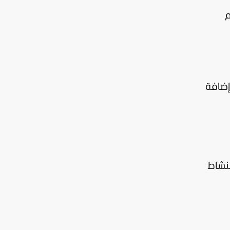
م
مليون دينار سنويا، إضافة
لنشاط