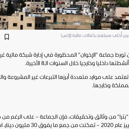
ن تورط جماعة "الإخوان" المحظورة في إدارة شبكة مالية غير
 داخليا وخارجيا خلال السنوات الـ8 الأخيرة.
تمد على موارد متعددة أبرزها التبرعات غير المشروعة وال
لمملكة وخارجها.
ة "بترا" من وثائق وتحقيقات، فإن الجماعة – على الرغم من 
منحلة بحكم قضائي صادر عن محكمة التمييز عام 2020 – تمكنت من جمع م