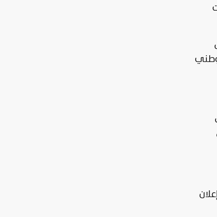
ت
ل
لوطني
علان