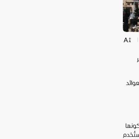
عوائد
كونها
ا يفوق 30 مليون دينار، استُخدم