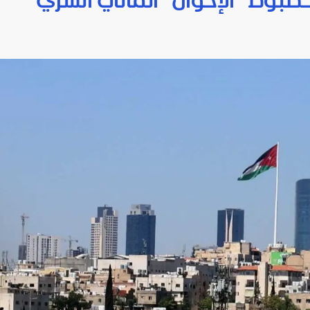
طبوط "الإخوان" المالي السري