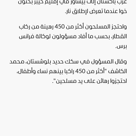
غرب باكستان إلى بيشاور في إقليم خيبر بختون
خوا عندما تعرض لإطلاق نار.
واحتجز المسلحون أكثر من 450 رهينة من ركاب
القطار، بحسب ما أفاد مسؤولون لوكالة فرانس
برس.
وقال المسؤول في سكك حديد بلوشستان، محمد
الكاشف "أكثر من 450 راكبا بينهم نساء وأطفال،
احتجزوا رهائن على يد مسلحين".