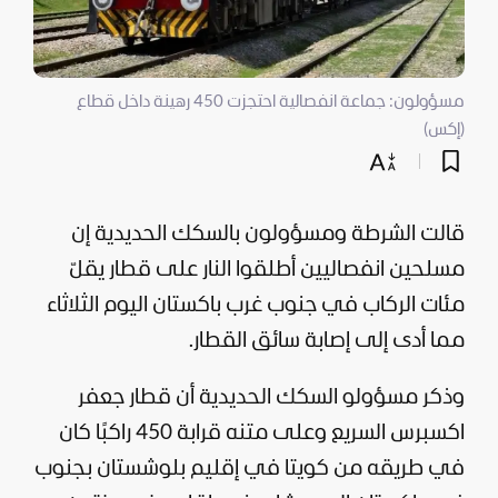
مسؤولون: جماعة انفصالية احتجزت 450 رهينة داخل قطاع
(إكس)
قالت الشرطة ومسؤولون بالسكك الحديدية إن
مسلحين انفصاليين أطلقوا النار على قطار يقلّ
مئات الركاب في جنوب غرب باكستان اليوم الثلاثاء
مما أدى إلى إصابة سائق القطار.
وذكر مسؤولو السكك الحديدية أن قطار جعفر
اكسبرس السريع وعلى متنه قرابة 450 راكبًا كان
في طريقه من كويتا في إقليم بلوشستان بجنوب