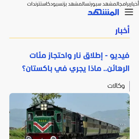
أخبار
برامج
المشهد سبورتس
المشهد بزنس
بودكاست
ترندات
أخبار
فيديو - إطلاق نار واحتجاز مئات
الرهائن.. ماذا يجري في باكستان؟
وكالات