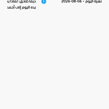
نشرة اليوم – 06-08-2026
ديما صادق: لماذا يمد "ح
يده اليوم إلى أحمد الشر