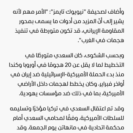
وأضاف لصحيفة "نيويوك تايمز": "
الأمر مهم لأنه
يشير إلى أنّ المزيد من أدوات ما يسمى بمحور
المقاومة الإيراني، قد تكون متورطة في تنفيذ
هجمات في الغرب".
وبحسب الشكوى، كان السعدي متورطًا في
التخطيط لما لا يقل عن 20 هجومًا في أوروبا وكندا
منذ بدء الحملة الأميركية-الإسرائيلية ضد إيران في
أواخر فبراير، وكان يخطط لهجمات داخل الأراضي
الأميركية، بما في ذلك ضد مؤسسات يهودية.
وقد تم اعتقال السعدي في
تركيا
مؤخرًا وتسليمه
للسلطات الأميركية، وفقًا لمحامي السعدي أمام
محكمة اتحادية في مانهاتن يوم الجمعة. وقد