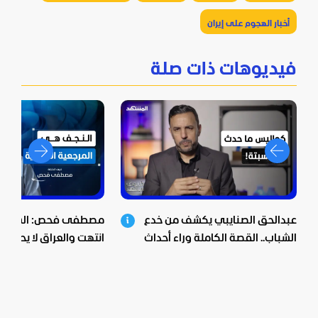
أخبار الهجوم على إيران
فيديوهات ذات صلة
عبدالحق الصنايبي يكشف من خدع
مصطفى فحص: الشيعية 
الشباب.. القصة الكاملة وراء أحداث
انتهت والعراق لا يحكم م
سبتة!