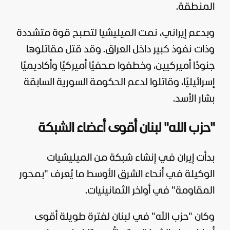
المنطقة.
وبدعم إيراني، نمت الميليشيا لتصبح قوة متشددة
وذات نفوذ كبير داخل العراق. وقد قتل مقاتلوها
جنودًا أميركيين، وخطفوا صحفيًا أميركيًا وأكاديميًا
إسرائيليًا، وقاتلوا لدعم الحكومة السورية السابقة
بشار الأسد
.
"حزب الله" لبنان أقوى أعضاء الشبكة
بدأت إيران في إنشاء شبكة من الميليشيات
الوكيلة في أنحاء الشرق الأوسط ما يُعرف "بمحور
المقاومة" في أواخر الثمانينيات.
وكان "حزب الله" في
لبنان
لفترة طويلة أقوى