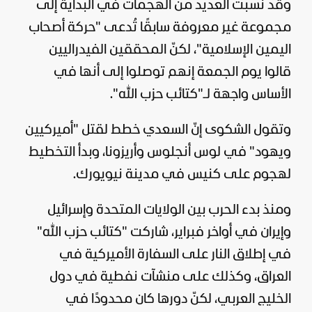
وقد نُسبت العديد من الهجمات في البداية إلى
مجموعة غير معروفة سابقًا تُدعى "حركة أصحاب
اليمين الإسلامية"، لكنّ المحققين الفيدراليين
قالوا يوم الجمعة إنهم توصلوا إلى أنها في
الأساس واجهة لـ"كتائب حزب الله".
وتقول الشكوى إنّ السعدي خطط لقتل "أميركيين
ويهود" في لوس أنجلوس وأريزونا، وبدأ التخطيط
لهجوم على كنيس في مدينة نيويورك.
ومنذ بدء الحرب بين الولايات المتحدة وإسرائيل
وإيران في أواخر فبراير، شاركت "كتائب حزب الله"
في إطلاق النار على السفارة الأميركية في
العراق، وكذلك على منشآت نفطية في دول
الخليج العربي، لكنّ دورها كان محدودًا في