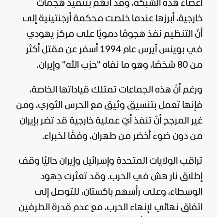
أعضاء هذه الشبكة، وقد اتُهم بتنفيذ هجمات
خارجية، أبرزها عندما خلصت محكمة أرجنتينية إلى
أنّ التنظيم نفذ هجومًا دمويًا على مركز يهودي
في بوينس آيرس عام 1994 أسفر عن مقتل أكثر
من 80 شخصًا، وهو ما نفاه "حزب الله" وإيران.
ورغم أنّ هذه الجماعات تمتلك قياداتها الخاصة،
فإنها تعمل بتنسيق وثيق مع الحرس الثوري، ومن
غير المرجح أنّ تنفذ أيّ عملية خارجية قد تضر بإيران
من دون ضوء أخضر من طهران، وفقًا لخبراء.
تراقب الولايات المتحدة وإسرائيل وإيران حاليًا وقف
إطلاق نار هش في الحرب. وقد تعثرت جهود
الوسطاء، وعلى رأسهم باكستان، للتوصل إلى
اتفاق نهائي لإنهاء الحرب، مع عدم قدرة الطرفين