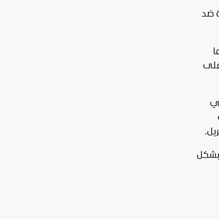
 ضد
ا
على
في
يل.
 بشكل