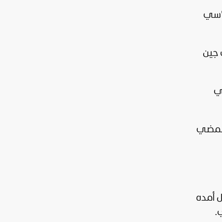
سي
 جين
ي
 للمضي
ل أمده