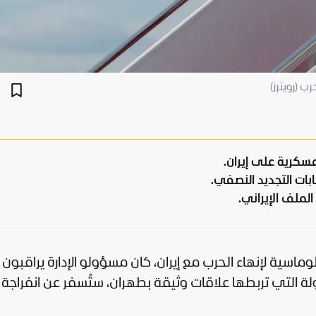
ب (رويترز)
سكرية على إيران.
بات التجديد النصفي.
الملف الإيراني.
وماسية لإنهاء الحرب مع
إيران
، كان مسؤولو الإدارة يراقبون
ولة التي تربطها علاقات وثيقة بطهران، ستُسفر عن انفراجة