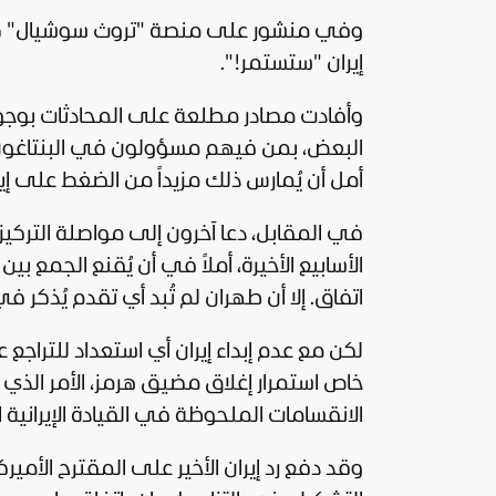
وفي منشور على منصة "تروث سوشيال" صبا
إيران "ستستمر!".
وأفادت مصادر مطلعة على المحادثات بوجود آ
البعض، بمن فيهم مسؤولون في البنتاغون، إ
أمل أن يُمارس ذلك مزيداً من الضغط على إير
في المقابل، دعا آخرون إلى مواصلة التركي
الأسابيع الأخيرة، أملاً في أن يُقنع الجمع 
اتفاق. إلا أن طهران لم تُبد أي تقدم يُذكر 
لكن مع عدم إبداء إيران أي استعداد للتراجع 
خاص استمرار إغلاق مضيق هرمز، الأمر الذي أد
الانقسامات الملحوظة في القيادة الإيرانية
وقد دفع رد إيران الأخير على المقترح الأمير