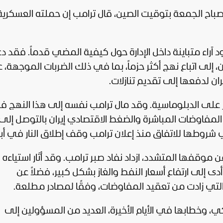
ح الجمعة بتوقيت الصين، قال ترامب إن حملته العسكرية
راء متباينة داخل الإدارة حول كيفية المضي قدماً. فقد دع
لى اتباع نهج أكثر حزماً، بما في ذلك الضربات الموجهة، 
ان لدفعها إلى تقديم تنازلات.
ز على الدبلوماسية. وقد مال ترامب نفسه إلى هذا النهج 
بين المفاوضات المباشرة والضغط الاقتصادي إيران بالتوصل إلى
في شروطها للاتفاق منذ إعلان ترامب وقف إطلاق النار في أبر
عن موقفها المتشدد، ازداد نفاد صبر ترامب. وقد أثار استياءه
ى إلى ارتفاع أسعار النفط والغاز بشكل كبير، فضلاً عن
 التي زادت من تعقيد المفاوضات، وفقًا لمصادر مطلعة.
كي، وخطابها في الأيام الأخيرة، العديد من المسؤولين إلى