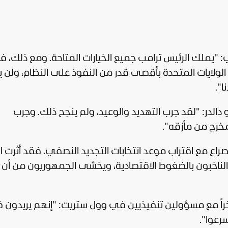
ي: "يملك الرئيس ترامب جميع الخيارات المتاحة. ومع ذلك، ف
 الولايات المتحدة بأقصى قدر من النفوذ على النظام، ولن 
ا".
 دالدر: "لقد جرب التهديد والوعيد، ولم ينجح ذلك. وجرب
 مخرج من مأزقه".
لصراع مع اقتراب موعد انتخابات التجديد النصفي. فقد أثرت ا
لناخبون بالضغوط الاقتصادية، ويخشى الجمهوريون من أن
راً مع مسؤولين تنفيذيين في وول ستريت: "إنهم يريدون 
سرعوا".