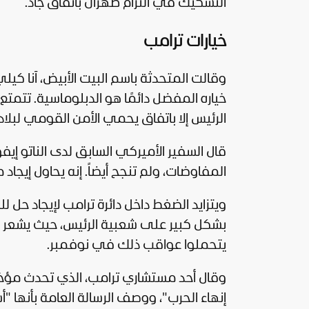
التشكيك في التزام طهران باتفاق جاد.
خيارات ترامب
وقالت المتحدثة باسم البيت الأبيض، آنا كيل
خياره المفضل دائمًا هو الدبلوماسية. تتمتع
الرئيس إلا باتفاق يحمي الأمن القومي لبلادن
قال السفير الأميركي السابق لدى الناتو إيفو
المفاوضات، ولم تنجح أيضاً. إنه يحاول إيجاد
ويتزايد الضغط داخل دائرة ترامب لإيجاد حل ل
بشكل كبير على شعبية الرئيس، حيث يشعر ا
يتحملوا عواقب ذلك في نوفمبر.
وقال أحد مستشاري ترامب، الذي تحدث مؤخ
إنهاء الحرب"، ووصف الرسالة العامة بأنها "أ