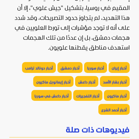
المقيم في
روسيا
، بتشكيل "جيش علوي"، إلا أن
هذا التهديد، لم يتجاوز حدود التصريحات، وقد شدد
على أنه لا توجد مؤشرات إلى تورط العلويين في
هجمات دمشق، بل إن عددًا من تلك الهجمات
استهدف مناطق يقطنها علويون.
أخبار إيران
أخبار سوريا
أخبار دمشق
أخبار دونالد ترامب
أخبار بشار الأسد
أخبار داعش
أخبار إيمانويل ماكرون
أخبار ماكرون
أخبار التفجيرات
أخبار داعش في سوريا
أخبار أحمد الشرع
فيديوهات ذات صلة