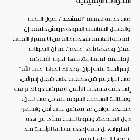
التحولات الإقليمية
في حديثه لمنصة "
المشهد
"، يقول الباحث
والمحلل السياسي السوري درويش خليفة، إن
المرحلة الماضية شهدت حالة من الاستقرار الأمني
يمكن وصفها بأنها "جيدة". غير أن التحولات
الإقليمية المتسارعة، منها الحرب الأميركية
الإسرائيلية على
إيران
، وكذلك انخراط "
حزب الله
"
في النزاع عبر شن هجمات على شمال
إسرائيل
،
إلى جانب تصريحات الرئيس الأميركي
دونالد ترامب
ومطالبة السلطات السورية بالتدخل في
لبنان
،
جميعها عوامل قد تنعكس على أمن واستقرار
دول المنطقة، وسوريا ليست بمنأى عن هذه
التطورات، بل كانت إحدى ساحاتها الرئيسة منذ
سقوط النظام السابق.