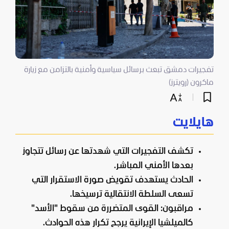
تفجيرات دمشق تبعث برسائل سياسية وأمنية بالتزامن مع زيارة
ماكرون (رويترز)
هايلايت
تكشف التفجيرات التي شهدتها عن رسائل تتجاوز
بعدها الأمني المباشر.
الحادث يستهدف تقويض صورة الاستقرار التي
تسعى السلطة الانتقالية ترسيخها.
مراقبون: القوى المتضررة من سقوط "الأسد"
كالميلشيا الإيرانية يرجح تكرار هذه الحوادث.