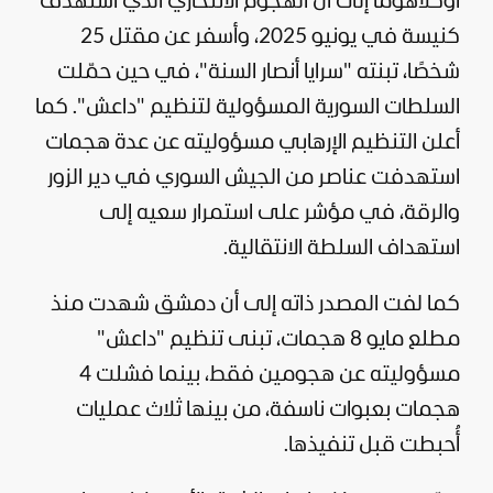
أوكلاهوما إلى أن الهجوم الانتحاري الذي استهدف
كنيسة في يونيو 2025، وأسفر عن مقتل 25
شخصًا، تبنته "سرايا أنصار السنة"، في حين حمّلت
السلطات السورية المسؤولية لتنظيم "داعش". كما
أعلن التنظيم الإرهابي مسؤوليته عن عدة هجمات
استهدفت عناصر من الجيش السوري في دير الزور
والرقة، في مؤشر على استمرار سعيه إلى
استهداف السلطة الانتقالية.
كما لفت المصدر ذاته إلى أن دمشق شهدت منذ
مطلع مايو 8 هجمات، تبنى تنظيم "داعش"
مسؤوليته عن هجومين فقط، بينما فشلت 4
هجمات بعبوات ناسفة، من بينها ثلاث عمليات
أُحبطت قبل تنفيذها.