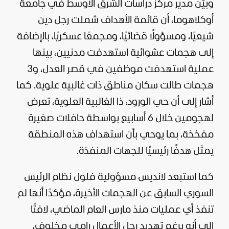
وبيّن مدير مركز دراسات الشرق الأوسط في جامعة
أوكلاهوما، أن قائمة الأهداف شملت رجل دين
شيعيًا، ومسؤولًا قضائيًا، ومجمعًا عسكريًا، بالإضافة
إلى هجمات عشوائية استهدفت مدنيين، بينها
عملية استهدفت موظفين في قصر العدل، و3
هجمات طالت سكان مناطق ذات غالبية علوية. كما
أشار إلى أن حي الورود، ذا الغالبية العلوية، تعرض
لهجومين خلال 6 أسابيع بواسطة حافلات صغيرة
مفخخة، بما يوحي بأن استهداف هذه المنطقة
يمثل هدفًا رئيسيًا للجهات المنفذة.
كما استبعد لانديس مسؤولية فلول نظام الرئيس
السوري السابق عن الهجمات الأخيرة، مؤكدًا أنها لم
تنفذ أي عمليات منذ مارس العام الماضي، لافتًا
إلى أنه برغم تهديد رجل الأعمال رامي مخلوف،