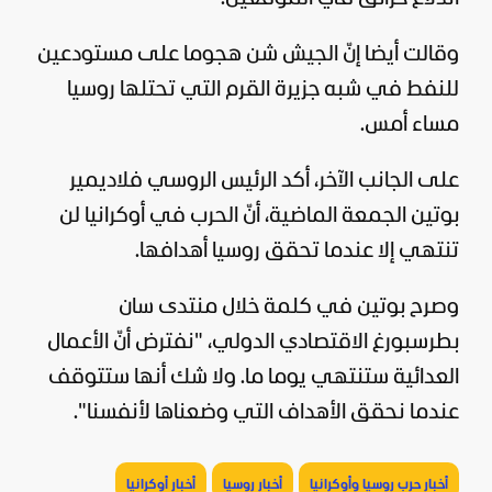
وقالت أيضا إنّ الجيش شن هجوما على مستودعين
للنفط في شبه جزيرة القرم التي تحتلها
روسيا
مساء أمس.
على الجانب الآخر، أكد الرئيس الروسي
فلاديمير
بوتين
الجمعة الماضية، أنّ الحرب في أوكرانيا لن
تنتهي إلا عندما تحقق روسيا أهدافها.
وصرح
بوتين
في كلمة خلال منتدى سان
بطرسبورغ الاقتصادي الدولي، "نفترض أنّ الأعمال
العدائية ستنتهي يوما ما. ولا شك أنها ستتوقف
عندما نحقق الأهداف التي وضعناها لأنفسنا".
أخبار حرب روسيا وأوكرانيا
أخبار روسيا
أخبار أوكرانيا