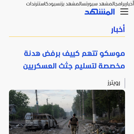
أخبار
برامج
المشهد سبورتس
المشهد بزنس
بودكاست
ترندات
أخبار
موسكو تتهم كييف برفض هدنة
مخصصة لتسليم جثث العسكريين
رويترز