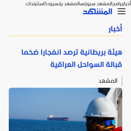
أخبار
برامج
المشهد سبورتس
المشهد بزنس
بودكاست
ترندات
أخبار
هيئة بريطانية ترصد انفجارا ضخما
قبالة السواحل العراقية
المشهد