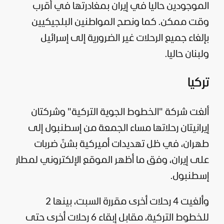
الموجودين حاليا في إيران بمغادرتها في أقرب
وقت ممكن. كما ونصح ال
مواطنين البلجيكيين
بإلغاء جميع الرحلات غير الضرورية إلى
إسرائيل
ولبنان حاليا.
تركيا
ألغت شركة "الخطوط الجوية التركية" وشركتان
إيرانيتان رحلاتها مساء الجمعة من إسطنبول إلى
طهران، في ظل تهديدات أميركية بشنّ ضربات
على إيران، وفق ما أظهر الموقع الإلكتروني لمطار
إسطنبول.
وألغيت 4 رحلات أخرى مقررة السبت، بينها 2
للخطوط التركية، مقابل إبقاء 6 رحلات أخرى حتى