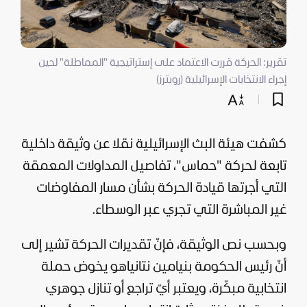
تقرير: الحركة قررت الاعتماد على إستراتيجية "المماطلة" لحين
إجراء الانتخابات الإسرائيلية (رويترز)
كشفت هيئة البث الإسرائيلية نقلا عن وثيقة داخلية
تابعة لحركة "
حماس
"، تفاصيل المداولات المعمقة
التي أجرتها قيادة الحركة بشأن مسار المفاوضات
غير المباشرة التي تجري عبر الوسطاء.
وبحسب نص الوثيقة، فإنّ تقديرات الحركة تشير إلى
أنّ رئيس الحكومة بنيامين نتانياهو يخوض حملة
انتخابية مبكّرة، ويعتبر أيّ تراجع أو تنازل جوهري