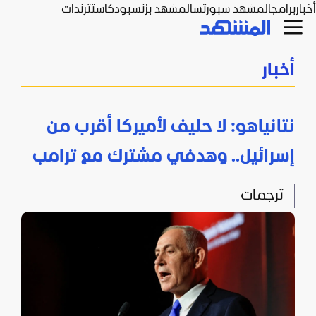
أخبار
برامج
المشهد سبورتس
المشهد بزنس
بودكاست
ترندات
أخبار
نتانياهو: لا حليف لأميركا أقرب من
إسرائيل.. وهدفي مشترك مع ترامب
ترجمات