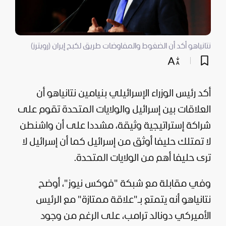
نتانياهو أكد أن الضغوط والمفاوضات طريق لكبح إيران (رويترز)
أكد رئيس الوزراء الإسرائيلي بنيامين نتانياهو أن
العلاقات بين
إسرائيل
والولايات المتحدة تقوم على
شراكة إستراتيجية وثيقة، مشددا على أن واشنطن
لا تمتلك حليفا أوثق من إسرائيل كما أن إسرائيل لا
ترى حليفا أهم من
الولايات المتحدة
.
وفي مقابلة مع شبكة "فوكس نيوز"، أوضح
نتانياهو أنه يتمتع بـ"علاقة ممتازة" مع الرئيس
الأميركي
دونالد ترامب
، على الرغم من وجود