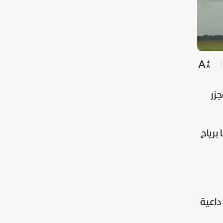
م وجزر
برياح
داعية