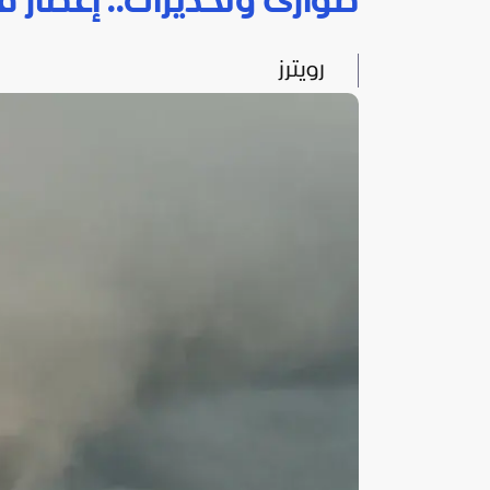
طوارئ وتحذيرات.. إعصار ف
رويترز