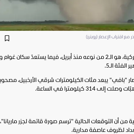
مع اقتراب الإعصار (رويترز)
يقترب إعصار فائق السبت من الأراضي الأميركية، هو الـ2 من نوعه منذ أبريل، فيما يستعدّ سكان غوا
الفئة الـ5.
عصار "بافي" يبعد مئات الكيلومترات شرقي الأرخبيل، مصحوبا 
ية من أن التوقعات الحالية "ترسم صورة قاتمة لجزر ماريانا"، 
تعداد لظروف عاصفة مدارية.