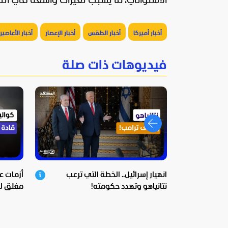
الاستوائي، ما يسبب تغيرات واسعة في أنماط
أخبار أميركا
أخبار الطقس
أخبار الإعصار
أخبار الأعاصير
فيديوهات ذات صلة
انهيار إسرائيل.. الخطة التي ترعب
أزمات ع
نتانياهو وتهدد حكومته!
مغلق لك