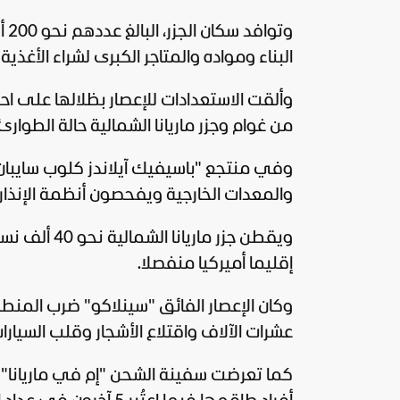
وت
البناء ومواده والمتاجر الكبرى لشراء الأغذية 
وألقت الاستعدادات للإعصار بظلالها على احتفالات الذ
من غوام وجزر ماريانا الشمالية حالة الطوارئ
وفي منتجع "باسيفيك آيلاندز كلوب سايبان"، 
والمعدات الخارجية ويفحصون أنظمة الإنذار 
إقليما أميركيا منفصلا.
وكان الإعصار الفائق "سينلاكو" ضرب المنط
عشرات الآلاف واقتلاع الأشجار وقلب السيارا
كما تعرضت سفينة الشحن "إم في ماريانا" ل