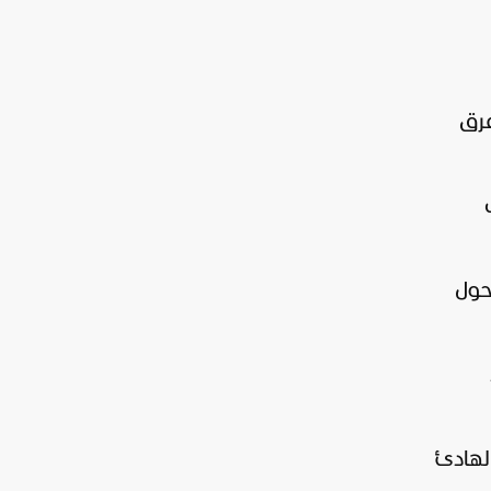
فرق
حول
لهادئ