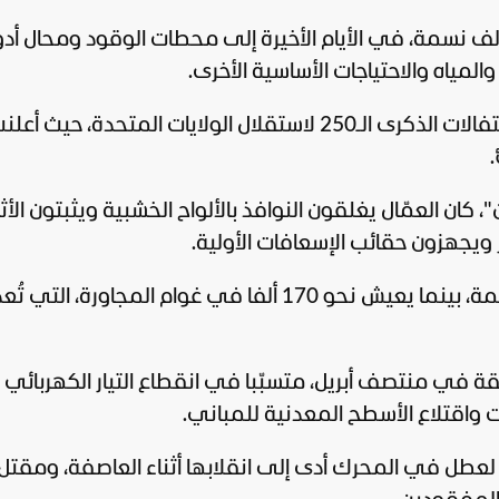
وافد سكان الجزر، البالغ عددهم نحو 200 ألف نسمة، في الأيام الأخيرة إلى محطات الوقود ومحال 
والمياه والاحتياجات الأساسية الأخرى.
كرى الـ250 لاستقلال
الولايات المتحدة
، حيث أعلن
.
كان العمّال يغلقون النوافذ بالألواح الخشبية ويثبتون الأث
ويجهزون حقائب الإسعافات الأولية.
ويقطن جزر ماريانا الشمالية نحو 40 ألف نسمة، بينما يعيش نحو 170 ألفا في غوام المجاورة، التي تُع
قة في منتصف أبريل، متسبّبا في انقطاع التيار الكهربائي 
ت واقتلاع الأسطح المعدنية للمباني.
عطل في المحرك أدى إلى انقلابها أثناء العاصفة، ومقتل 