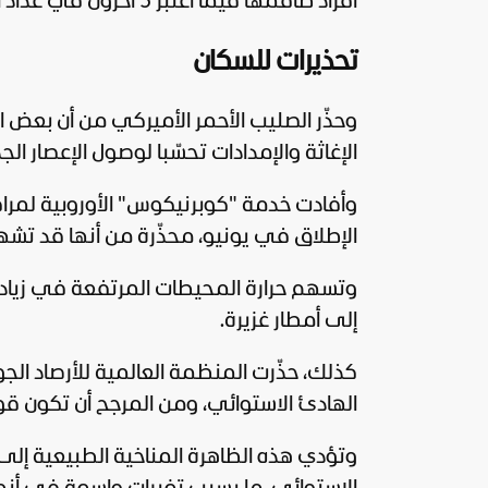
أفراد طاقمها فيما اعتُبر 5 آخرون في عداد المفقودين.
تحذيرات للسكان
وحذّر الصليب الأحمر الأميركي من أن بعض
الإغاثة والإمدادات تحسّبا لوصول الإعصار الجد
وأفادت خدمة "كوبرنيكوس" الأوروبية لمراقبة 
الإطلاق في يونيو، محذّرة من أنها قد تشه
وتسهم حرارة المحيطات المرتفعة في زيادة
إلى أمطار غزيرة.
كذلك، حذّرت المنظمة العالمية للأرصاد الج
الهادئ الاستوائي، ومن المرجح أن تكون قو
وتؤدي هذه الظاهرة المناخية الطبيعية إل