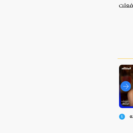
 فعلت
ه