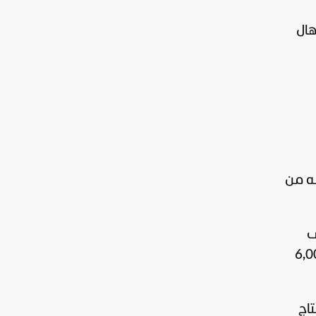
هال
ُمكّنه من
ى
اعتراضي نحو هدفه، قد تتجاوز السرعة الإجمالية للقذيفتين 6,000
تاج