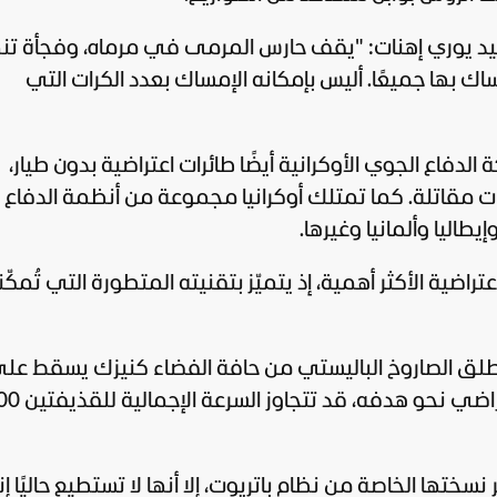
يد يوري إهنات: "يقف حارس المرمى في مرماه، وفجأة تن
لإمساك بها جميعًا. أليس بإمكانه الإمساك بعدد الكرات التي
دفاع الجوي الأوكرانية أيضًا طائرات اعتراضية بدون طيار،
ت مقاتلة. كما تمتلك أوكرانيا مجموعة من أنظمة الدفاع
يطاليا وألمانيا وغيرها.
 نظام باتريوت المُزوّد بصواريخ PAC-3 الاعتراضية الأكثر أهمية، إذ يتميّز بتقنيته المتطورة التي ت
طلق الصاروخ الباليستي من حافة الفضاء كنيزك يسقط عل
الأرض". وعندما ينطلق صاروخ باتريوت ال
ختها الخاصة من نظام باتريوت، إلا أنها لا تستطيع حاليًا إن