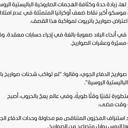
لها، زيادة حدة وكثافة الهجمات الصاروخية الباليستية الروس
ل موسكو أكبر نقاط ضعف أوكرانيا المتمثلة في عدم امتلا
اعتراض صواريخ باتريوت لمواكبة هذا القصف.
 في أنحاء البلاد صعوبة بالغة في إجراء حسابات معقدة. و
 مسيّرة وعشرات الصواريخ.
ى صواريخ الدفاع الجوي، وقالوا: "لم تواكب شحنات صواريخ با
الباليستية الروسية".
ورة تقنيًا وقتًا طويلًا، وفي عالم يعجّ بالحروب، أصبح
أي وقت مضى.
اد استنزاف المخزون المتناقص مع محاولة وحدات الدفاع ال
 الروس بوابل متصاعد من الصواريخ.