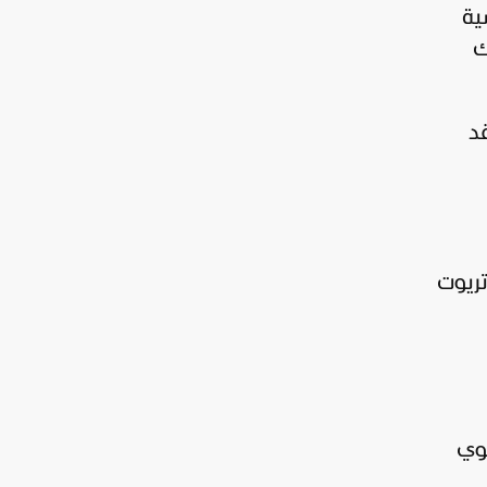
ية
ك
قد
تريوت
جوي