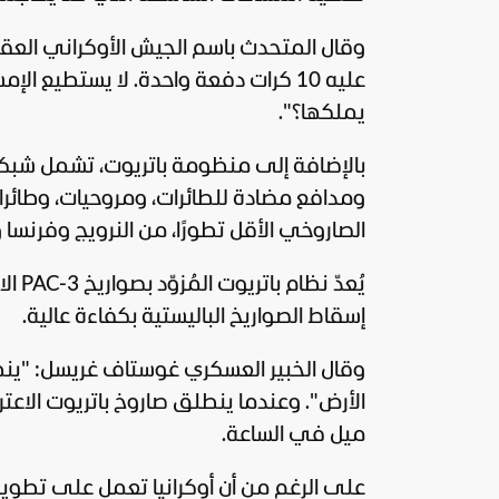
وقال المتحدث باسم الجيش الأوكراني العق
عليه 10 كرات دفعة واحدة. لا يستطيع ا
يملكها؟".
بالإضافة إلى منظومة باتريوت، تشمل شبكة ال
ومدافع مضادة للطائرات، ومروحيات، وطائرا
الصاروخي الأقل تطورًا، من النرويج وفرنسا وإ
يُعدّ
إسقاط الصواريخ الباليستية بكفاءة عالية.
وقال الخبير العسكري غوستاف غريسل: "ين
ميل في الساعة.
على الرغم من أن أوكرانيا تعمل على تطوير نس