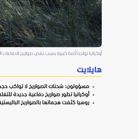
أوكرانيا تواجه أزمة كبيرة بسبب نقص صواريخ الدفاعات الج
هايلايت
مسؤولون: شحنات الصواريخ لا تواكب حجم
أوكرانيا تطور صواريخ دفاعية جديدة للتغ
روسيا كثفت هجماتها بالصواريخ الباليستية 