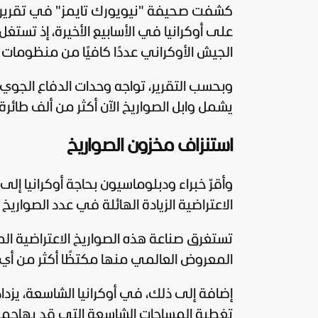
كشفت صحيفة "
نيويورك تايمز
" في تقرير 
على
أوكرانيا
في الأسابيع الأخيرة، إذ تستغ
الجيش الأوكراني عددًا كافيًا من منظومات 
وبحسب التقرير، تواجه وحدات الدفاع الجوي
يشمل وابل الصواريخ الآن أكثر من ألف طائرة
استنزاف مخزون الصواريخ
وأقرّ خبراء ودبلوماسيون بحاجة أوكرانيا إل
الاعتراضية الزيادة الهائلة في عدد الصواريخ 
تستغرق صناعة هذه الصواريخ الاعتراضية المتط
المعروض العالمي منها مكتظًا أكثر من 
إضافة إلى ذلك، في أوكرانيا الشاسعة، يزد
تغطية المساحات الشاسعة التي قد يهاجمها