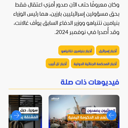
وكان معروفًا حتى الآن صدور أمرَي اعتقال فقط
بحق مسؤولين إسرائيليين بارزين، هما رئيس الوزراء
بنيامين
نتنياهو
ووزير الدفاع السابق يوآف غالانت،
وقد أُصدرا في نوفمبر 2024.
أخبار إسرائيل
أخبار بنيامين نتانياهو
أخبار المحكمة الجنائية الدولية
أخبار تل أبيب
فيديوهات ذات صلة