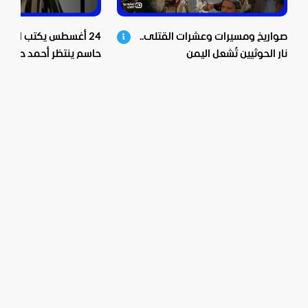
صواريخ ومسيرات وعشرات القتلى..
24 أغسطس يكتب النهاية
نار الحوثيين تُشعل اليمن
حاسم ينتظر أحمد حسو
الأسد